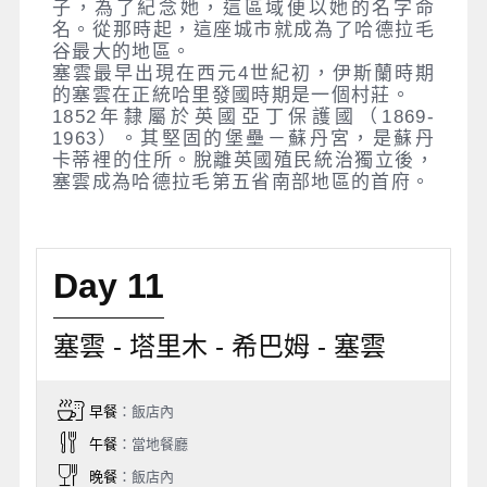
子，為了紀念她，這區域便以她的名字命
名。從那時起，這座城市就成為了哈德拉毛
谷最大的地區。
塞雲最早出現在西元4世紀初，伊斯蘭時期
的塞雲在正統哈里發國時期是一個村莊。
1852年隸屬於英國亞丁保護國（1869-
1963）。其堅固的堡壘－蘇丹宮，是蘇丹
卡蒂裡的住所。脫離英國殖民統治獨立後，
塞雲成為哈德拉毛第五省南部地區的首府。
Day 11
塞雲 - 塔里木 - 希巴姆 - 塞雲
早餐
：飯店內
午餐
：當地餐廳
晚餐
：飯店內