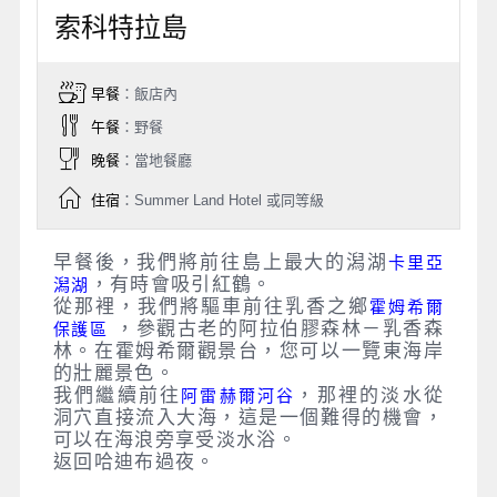
索科特拉島
早餐
：飯店內
午餐
：野餐
晚餐
：當地餐廳
住宿
：Summer Land Hotel 或同等級
早餐後，我們將前往島上最大的潟湖
卡里亞
，有時會吸引紅鶴。
潟湖
從那裡，我們將驅車前往乳香之鄉
霍姆希爾
，參觀古老的阿拉伯膠森林－乳香森
保護區
林。在霍姆希爾觀景台，您可以一覽東海岸
的壯麗景色。
我們繼續前往
，那裡的淡水從
阿雷赫爾河谷
洞穴直接流入大海，這是一個難得的機會，
可以在海浪旁享受淡水浴。
返回哈迪布過夜。