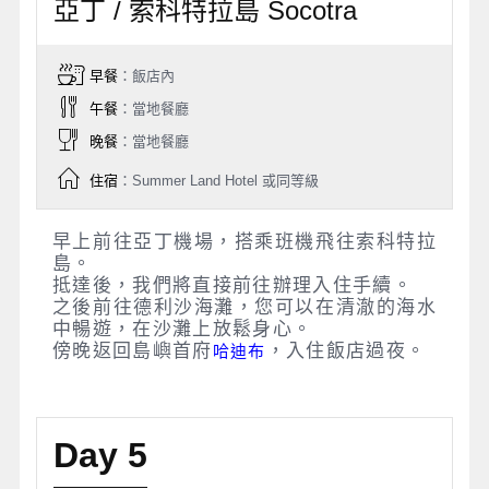
亞丁 / 索科特拉島 Socotra
早餐
：飯店內
午餐
：當地餐廳
晚餐
：當地餐廳
住宿
：Summer Land Hotel 或同等級
早上前往亞丁機場，搭乘班機飛往索科特拉
島。
抵達後，我們將直接前往辦理入住手續。
之後前往德利沙海灘，您可以在清澈的海水
中暢遊，在沙灘上放鬆身心。
傍晚返回島嶼首府
，入住飯店過夜。
哈迪布
Day 5