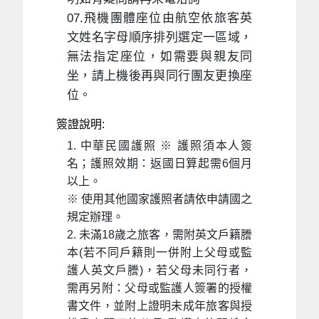
07.飛機團體座位由航空依旅客英
文姓名字母順序排列選定一區域，
無法指定座位，如需要與親友同
坐，請上機後再與同行團友更換座
位。
簽證說明:
1. 中華民國護照 ※ 護照須本人簽
名；護照效期：返國日算起需6個月
以上。
※ 使用其他國家護照者請依申請國之
規定辦理。
2. 未滿18歲之旅客，需附英文戶籍謄
本(若不同戶籍則一併附上父母或監
護人英文戶謄)，若父母未同行者，
需再另附：父母或監護人簽署的授權
書文件，並附上證明未成年旅客與授