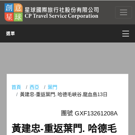
選單
亞太
亞西(含中東)
非洲
首頁
西亞
葉門
黃建忠-重返葉門. 哈德毛峽谷.龍血島13日
美洲
團號 GXF13261208A
歐洲
黃建忠-重返葉門. 哈德毛