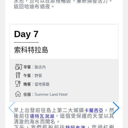
水池，您可以在那裡暢遊，重新煥發活力。
返回哈迪布過夜。
Day 7
索科特拉島
早餐
：飯店內
午餐
：野餐
晚餐
：當地餐廳
住宿
：Summer Land Hotel
早上出發前往島上第二大城鎮
，然
卡蘭西亞
後前往
，這個受保護的天堂以其
德特瓦潟湖
清澈的海水而聞名。
下午，我們搭船前往
，穿過紅樹
舒阿布灣