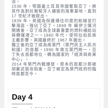
治。
1538 年，鄂圖曼土耳其帝國奪取亞丁，將
其作為對抗葡萄牙人擴張的海軍基地，直到
17 世紀才被趕出。
1839 年，英國為保護通往印度的航線並打
擊海盜，強佔了亞丁。1869 年 蘇伊士運河
開通後，亞丁成為全球最重要的燃料補給站
與轉運港之一。1960 年代，受阿拉伯民族
主義影響，英國最終於 1967 年撤出。
獨立後的亞丁成為南葉門（葉門民主人民共
和國）的首都，1990 年南北葉門統一，亞
丁失去首都地位，轉為國家的「經濟與商業
中心」。
2014 年葉門內戰爆發，原本的首都沙那被
胡塞武裝攻陷後，亞丁被定為葉門政府的臨
時首都至今。
Day 4