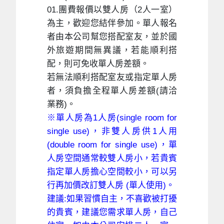
01.團費報價以雙人房（2人一室）
為主，歡迎您結伴參加。單人報名
者由本公司幫您搭配室友，並於國
外旅遊期間無異議，若能順利搭
配，則可免收單人房差額。
若無法順利搭配室友或指定單人房
者，須負擔全程單人房差額(請洽
業務)。
※單人房為1人房(single room for
single use)，非雙人房供1人用
(double room for single use)，單
人房空間通常較雙人房小，若貴賓
指定單人房擔心空間較小，可以另
行再加價改訂雙人房 (單人使用)。
建議:如果習慣自主，不喜歡被打擾
的貴賓，建議您需求單人房，自己