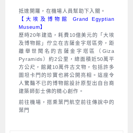
抵達開羅，在機場人員幫助下入關。
【大埃及博物館 Grand Egyptian
Museum】
歷時20年建造，耗費10億美元的「大埃
及博物館」佇立在吉薩金字塔區旁，距
離舉世聞名的吉薩金字塔區（Giza
Pyramids）約2公里，總面積近50萬平
方公尺，館藏10萬件古文物，包括許多
圖坦卡門的珍寶也將公開亮相。這座令
人驚豔不已的博物館設計原型出自台裔
建築師彭士佛的精心創作。
前往機場，搭乘葉門航空前往傳說中的
葉門