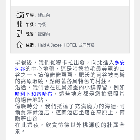
早餐
：飯店內
午餐
：野餐
晚餐
：飯店內
住宿
：Haid AlJazeel HOTEL 或同等級
早餐後，我們從穆卡拉出發，向北進入
多安
的中心地帶，這是哈德拉毛最美麗的山
河谷
谷之一。這條鬱鬱蔥蔥、肥沃的河谷被高聳
的高原環繞，點綴著各具特色的村莊。
沿途，我們會在風景如畫的小鎮停留，例如
，這些地方都是您拍攝照片
哈利卜和雷哈布
的絕佳地點。
傍晚時分，我們抵達了充滿魔力的海德·阿
爾賈澤爾酒店，這家酒店坐落在高原上，俯
瞰著山谷。
在此過夜，欣賞彷彿世外桃源般的壯麗全
景。