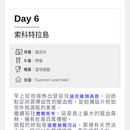
Day 6
索科特拉島
早餐
：飯店內
午餐
：野餐
晚餐
：當地餐廳
住宿
：Summer Land Hotel
早上從哈迪佈出發前往
，沿途
迪克薩姆高原
駐足欣賞標誌性的龍血樹，並拍攝這片宛如
世外桃源般的美景。
繼續前往
，這是島上最大的龍血森
費爾馬亨
林，擁有近兩百萬棵樹。
旅程的終點是
，那裡有天然淡
德爾赫爾河谷