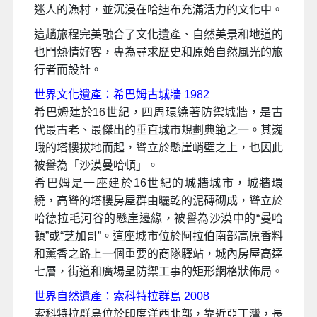
迷人的漁村，並沉浸在哈迪布充滿活力的文化中。
這趟旅程完美融合了文化遺產、自然美景和地道的
也門熱情好客，專為尋求歷史和原始自然風光的旅
行者而設計。
世界文化遺產：希巴姆古城牆 1982
希巴姆建於16世紀，四周環繞著防禦城牆，是古
代最古老、最傑出的垂直城市規劃典範之一。其巍
峨的塔樓拔地而起，聳立於懸崖峭壁之上，也因此
被譽為「沙漠曼哈頓」。
希巴姆是一座建於16世紀的城牆城市，城牆環
繞，高聳的塔樓房屋群由曬乾的泥磚砌成，聳立於
哈德拉毛河谷的懸崖邊緣，被譽為沙漠中的“曼哈
頓”或“芝加哥”。這座城市位於阿拉伯南部高原香料
和薰香之路上一個重要的商隊驛站，城內房屋高達
七層，街道和廣場呈防禦工事的矩形網格狀佈局。
世界自然遺產：索科特拉群島 2008
索科特拉群島位於印度洋西北部，靠近亞丁灣，長