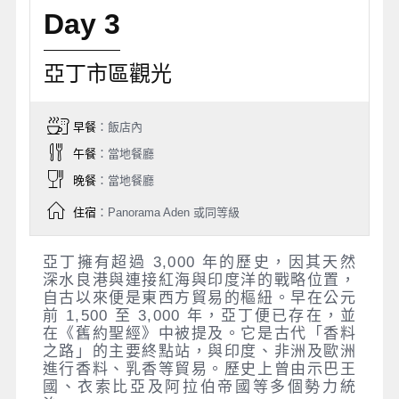
Day 3
亞丁市區觀光
早餐
：飯店內
午餐
：當地餐廳
晚餐
：當地餐廳
住宿
：Panorama Aden 或同等級
亞丁擁有超過 3,000 年的歷史，因其天然
深水良港與連接紅海與印度洋的戰略位置，
自古以來便是東西方貿易的樞紐。早在公元
前 1,500 至 3,000 年，亞丁便已存在，並
在《舊約聖經》中被提及。它是古代「香料
之路」的主要終點站，與印度、非洲及歐洲
進行香料、乳香等貿易。歷史上曾由示巴王
國、衣索比亞及阿拉伯帝國等多個勢力統