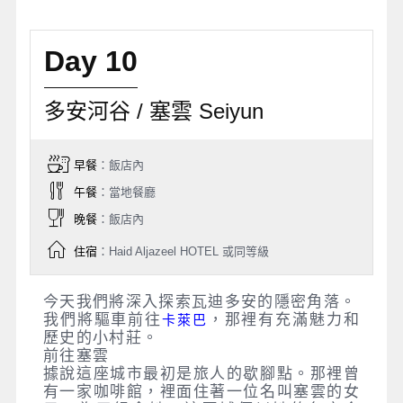
Day 10
多安河谷 / 塞雲 Seiyun
早餐
：飯店內
午餐
：當地餐廳
晚餐
：飯店內
住宿
：Haid Aljazeel HOTEL 或同等級
今天我們將深入探索瓦迪多安的隱密角落。
我們將驅車前往
，那裡有充滿魅力和
卡萊巴
歷史的小村莊。
前往塞雲
據說這座城市最初是旅人的歇腳點。那裡曾
有一家咖啡館，裡面住著一位名叫塞雲的女