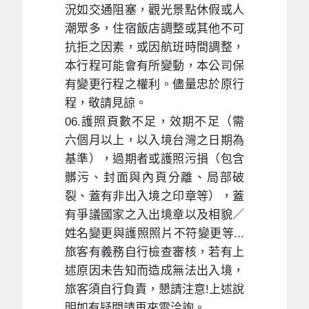
況如交通阻塞，觀光景點休假或人
潮眾多，住宿飯店調整或其他不可
抗拒之因素，或因航班時間調整，
本行程可能會有所變動，本公司保
有變更行程之權利。儘量忠於原行
程，敬請見諒。
06.護照頁數不足，效期不足（需
六個月以上，以入境台灣之日期為
基準），過期者或護照污損（包含
髒污、封面與內頁分離、局部破
裂、蓋有非出入境之印章等），蓋
有爭議國家之入出境章以及相貌／
姓名變更與護照照片不符變更等...
旅客有義務自行檢查審核，若有上
述原因未告知而造成無法出入境，
旅客須自行負責，懇請注意!上述說
明如有疑問請再來電洽詢。