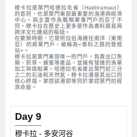
穆卡拉是葉門哈德拉毛省（Hadhramaut）
的首府，也是葉門東部最重要的海港與經濟
中心。與主要作為戰略軍事門戶的亞丁不
同，穆卡拉在歷史上更多是作為香料貿易與
跨洋文化連結的樞紐。
在繁榮時期，它是阿拉伯海通往南洋（東南
亞）的商業門戶，被稱為<香料之路的登陸
站>。
穆卡拉是葉門東部唯一的門戶，負責出口魚
類、菸草、蜂蜜等產品，並擁有發達的漁業
加工與造船業。哈德拉毛省產出葉門近三分
之二的石油和天然氣，穆卡拉港是其出口的
核心終端，掌控該港即等同於掌控葉門的經
濟命脈。
Day 9
穆卡拉 - 多安河谷