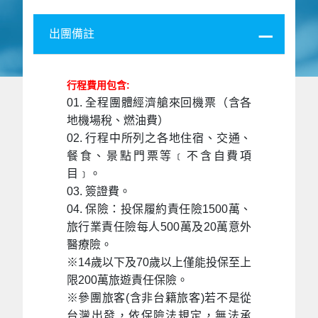
出團備註
行程費用包含:
01. 全程團體經濟艙來回機票（含各
地機場稅、燃油費）
02. 行程中所列之各地住宿、交通、
餐食、景點門票等﹝不含自費項
目﹞。
03. 簽證費。
04. 保險：投保履約責任險1500萬、
旅行業責任險每人500萬及20萬意外
醫療險。
※14歲以下及70歲以上僅能投保至上
限200萬旅遊責任保險。
※參團旅客(含非台籍旅客)若不是從
台灣出發，依保險法規定，無法承