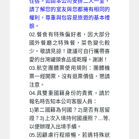
住宿。如由本公司安排二人一室，
請了解您的室友與您都擁有相同的
權利，尊重與包容是旅遊的基本禮
貌。
02.餐食有特殊偏好者，因大部分
國外餐廳之特殊餐，菜色變化較
少。敬請見諒！建議可自行攜帶喜
愛的台灣罐頭食品或乾糧。謝謝！
03.航空團體票使用規則：團體機
票一經開票，沒有退票價值，懇請
注意。
04.具雙重國籍身份的貴賓，請於
報名時告知本公司客服人員：
1)第二國籍為何國？2)是否有居留
證？3)上次入境持何國護照？...等,
以便辦理入出境手續。
05.因顧慮行程順暢，若遇特殊狀