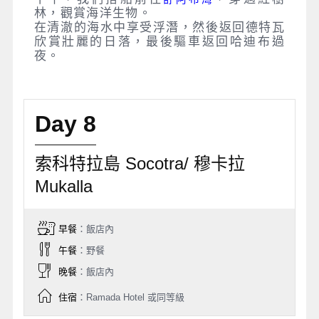
林，觀賞海洋生物。
在清澈的海水中享受浮潛，然後返回德特瓦
欣賞壯麗的日落，最後驅車返回哈迪布過
夜。
Day 8
索科特拉島 Socotra/ 穆卡拉
Mukalla
早餐
：飯店內
午餐
：野餐
晚餐
：飯店內
住宿
：Ramada Hotel 或同等級