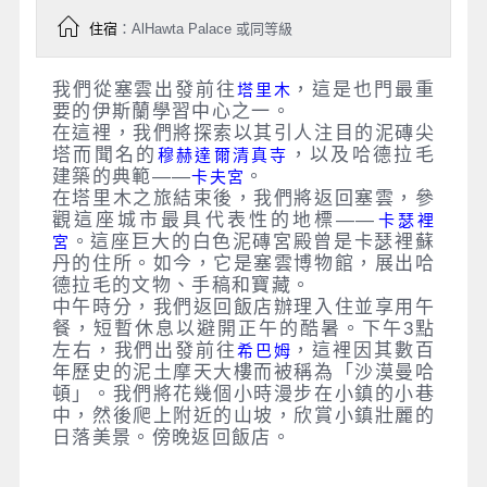
住宿
：AlHawta Palace 或同等級
我們從塞雲出發前往
，這是也門最重
塔里木
要的伊斯蘭學習中心之一。
在這裡，我們將探索以其引人注目的泥磚尖
塔而聞名的
，以及哈德拉毛
穆赫達爾清真寺
建築的典範——
。
卡夫宮
在塔里木之旅結束後，我們將返回塞雲，參
觀這座城市最具代表性的地標——
卡瑟裡
。這座巨大的白色泥磚宮殿曾是卡瑟裡蘇
宮
丹的住所。如今，它是塞雲博物館，展出哈
德拉毛的文物、手稿和寶藏。
中午時分，我們返回飯店辦理入住並享用午
餐，短暫休息以避開正午的酷暑。下午3點
左右，我們出發前往
，這裡因其數百
希巴姆
年歷史的泥土摩天大樓而被稱為「沙漠曼哈
頓」。我們將花幾個小時漫步在小鎮的小巷
中，然後爬上附近的山坡，欣賞小鎮壯麗的
日落美景。傍晚返回飯店。