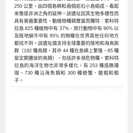
250 公里，由四個島嶼和兩個岩石小島組成，看起
來像是非洲之角的延伸。該遺址因其生物多樣性而
具有普遍重要性，動植物種類豐富而獨特：索科特
拉島 825 種植物中有 37%、爬行動物中有 90% 以
及陸地蝸牛中有 95% 的物種在世界其他任何地方
都找不到。該遺址還支持全球重要的陸地和海鳥族
群（192 種鳥類，其中 44 種在島嶼上繁殖，85 種
是定期遷徙的鳥類），包括許多瀕危物種。索科特
拉島的海洋生物也非常多樣化，有 253 種造礁珊
瑚、730 種沿海魚類和 300 種螃蟹、龍蝦和蝦
子。