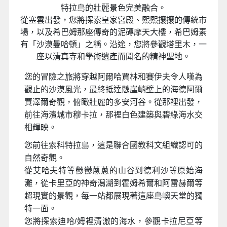
特拉島的壯麗景色完美融合。
從塞雲出發，您將探索皇家宮殿、熙熙攘攘的傳統市
場，以及希巴姆那座傳奇的泥磚摩天大樓，希巴姆素
有「沙漠曼哈頓」之稱。沿途，您將參觀塔里木，一
座以清真寺和學術遺產而聞名的精神聖地。
您的冒險之旅將穿越阿爾哈賈林和賽伊夫令人嘆為
觀止的沙漠風光，最終抵達懸崖峭壁上的海德阿爾
賈澤爾奇觀，俯瞰壯麗的多安河谷。從那裡出發，
前往海濱城市穆卡拉，那裡白色建築與碧綠海水交
相輝映。
您前往索科特拉島，這是聯合國教科文組織認可的
自然奇觀。
從艾哈夫特等鬱鬱蔥蔥的山谷到德利沙等原始海
灘，從卡里亞的神奇潟湖到霍姆希爾和阿雷赫爾等
超現實的景觀，每一站都展現著這座島嶼天堂的獨
特一面。
您將探索迪哈/姆裡清澈的海水，參觀卡拉尼亞等