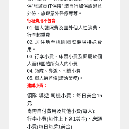
保”旅遊責任保險” 請自行加保旅遊意
外險、旅遊意外醫療等等。
行程費用不包含:
01. 個人護照費及國外個人性消費、
行李超重費
02. 居住地至桃園國際機場接送費
用。
03. 行李小費、床頭小費及歸屬於個
人而非團體所有人的小費
04. 領隊、導遊、司機小費
05. 單人房差價(請洽業務)。
建議小費：
領隊.導遊.司機小費：每日美金15
元
尚需自付費用及其他小費(每人):
行李小費(每件上下各1美金)、床頭
小費(每日每房1美金)