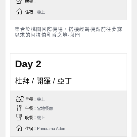
晚餐
：
住宿
：機上
集合於桃園國際機場，搭機經轉機點前往夢寐
以求的阿拉伯乳香之地-葉門
Day 2
杜拜 / 開羅 / 亞丁
早餐
：機上
午餐
：當地餐廳
晚餐
：機上
住宿
：Panorama Aden