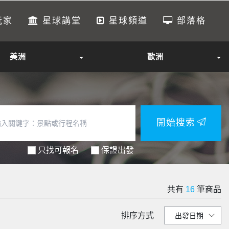
玩家
星球講堂
星球頻道
部落格
美洲
歐洲
開始搜索
只找可報名
保證出發
共有
16
筆商品
排序方式