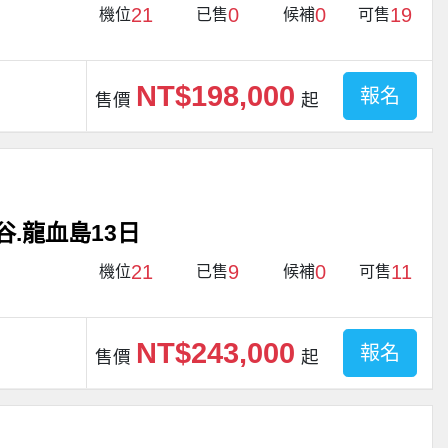
21
0
0
19
機位
已售
候補
可售
NT$198,000
報名
售價
起
谷.龍血島13日
21
9
0
11
機位
已售
候補
可售
NT$243,000
報名
售價
起