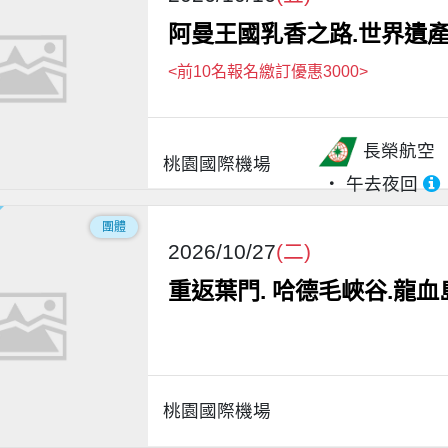
阿曼王國乳香之路.世界遺產
<前10名報名繳訂優惠3000>
長榮航空
桃園國際機場
午去夜回
團體
2026/10/27
(二)
重返葉門. 哈德毛峽谷.龍血
桃園國際機場