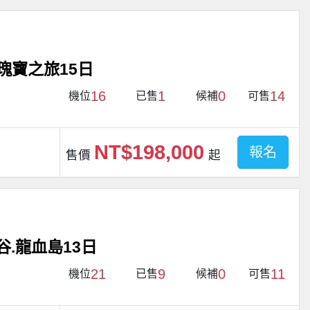
瑰寶之旅15日
16
1
0
14
機位
已售
候補
可售
NT$198,000
報名
售價
起
谷.龍血島13日
21
9
0
11
機位
已售
候補
可售