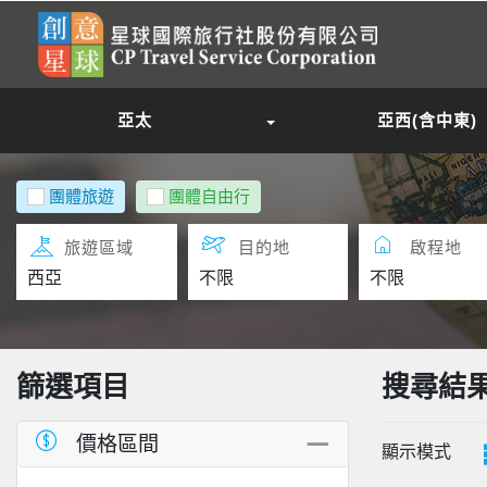
亞太
亞西(含中東)
團體旅遊
團體自由行
旅遊區域
目的地
啟程地
篩選項目
搜尋結
價格區間
顯示模式