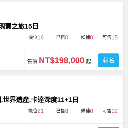
瑰寶之旅15日
16
0
0
15
機位
已售
候補
可售
NT$198,000
報名
售價
起
世界遺產.卡達深度11+1日
21
8
0
12
機位
已售
候補
可售