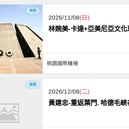
團體
2026/11/08
(日)
林婉美-卡達+亞美尼亞文化
桃園國際機場
團體
2026/12/08
(二)
黃建忠-重返葉門. 哈德毛峽