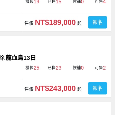
19
15
0
4
機位
已售
候補
可售
NT$189,000
報名
售價
起
谷.龍血島13日
25
23
0
2
機位
已售
候補
可售
NT$243,000
報名
售價
起