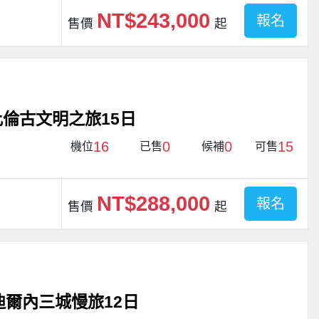
NT$243,000
報名
售價
起
倫古文明之旅15日
16
0
0
15
機位
已售
候補
可售
NT$288,000
報名
售價
起
迪爾內三城慢旅12日