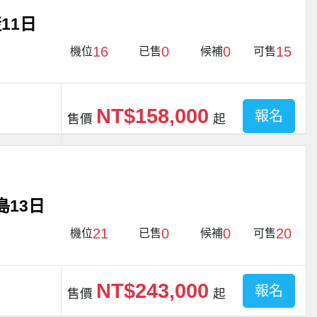
11日
16
0
0
15
機位
已售
候補
可售
NT$158,000
報名
售價
起
島13日
21
0
0
20
機位
已售
候補
可售
NT$243,000
報名
售價
起