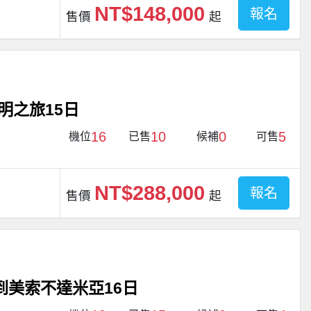
NT$148,000
報名
售價
起
明之旅15日
16
10
0
5
機位
已售
候補
可售
NT$288,000
報名
售價
起
到美索不達米亞16日