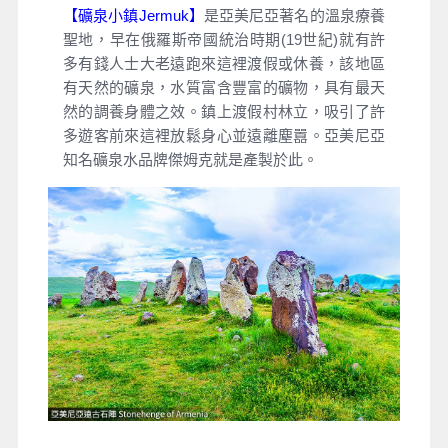
【礦泉小鎮Jermuk】
是亞美尼亞著名的溫泉療養
聖地，早在俄羅斯帝國統治時期(19世紀)就有許
多有錢人士大老遠跑來這裡渡假或休養，該地區
有天然的礦泉，水質富含豐富的礦物，具有最天
然的調養身體之效。鎮上渡假村林立，吸引了許
多遊客前來這裡放鬆身心並遠離塵囂。亞美尼亞
知名礦泉水品牌傑姆克就是產製於此。