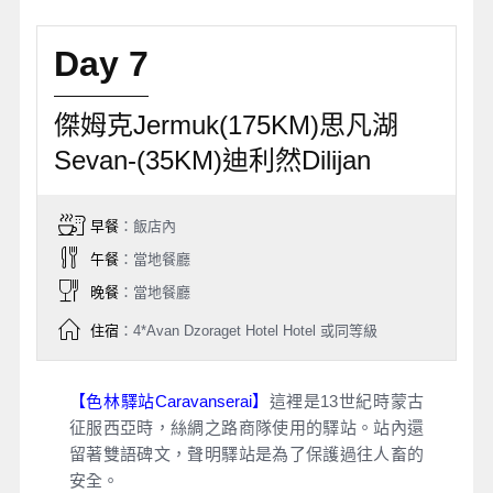
Day 7
傑姆克Jermuk(175KM)思凡湖
Sevan-(35KM)迪利然Dilijan
早餐
：飯店內
午餐
：當地餐廳
晚餐
：當地餐廳
住宿
：4*Avan Dzoraget Hotel Hotel 或同等級
【色林驛站Caravanserai】
這裡是13世紀時蒙古
征服西亞時，絲綢之路商隊使用的驛站。站內還
留著雙語碑文，聲明驛站是為了保護過往人畜的
安全。