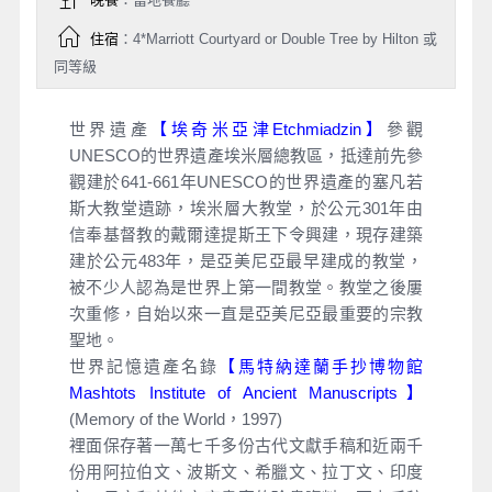
晚餐
：當地餐廳
住宿
：4*Marriott Courtyard or Double Tree by Hilton 或
同等級
世界遺產
【埃奇米亞津Etchmiadzin】
參觀
UNESCO的世界遺產埃米層總教區，抵達前先參
觀建於641-661年UNESCO的世界遺產的塞凡若
斯大教堂遺跡，埃米層大教堂，於公元301年由
信奉基督教的戴爾達提斯王下令興建，現存建築
建於公元483年，是亞美尼亞最早建成的教堂，
被不少人認為是世界上第一間教堂。教堂之後屢
次重修，自始以來一直是亞美尼亞最重要的宗教
聖地。
世界記憶遺產名錄
【馬特納達蘭手抄博物館
Mashtots Institute of Ancient Manuscripts】
(Memory of the World，1997)
裡面保存著一萬七千多份古代文獻手稿和近兩千
份用阿拉伯文、波斯文、希臘文、拉丁文、印度