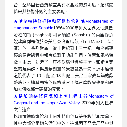
合，聖赫里普西姆教堂具有水晶般的透明度。結構體
係是其藝術外觀的主要表現。
★哈格帕特修道院和薩納欣修道院Monasteries of
Haghpat and Sanahin
1996&2000年列入世界文化遺產
哈格帕特 (Haghpat) 和薩納欣 (Sanahin) 的兩座修道
院建築群是位於亞美尼亞洛里馬茲（Lori Marz）（地
區）的一系列財產。從十世紀到十三世紀，每座新建
築的建造過程中都考慮到了功能作用、位置和風格特
徵。由此，建造了一座不對稱但體積平衡、和諧且完
整的建築群，與風景如畫的景觀融為一體。這兩座修
道院代表了 10 世紀至 13 世紀亞美尼亞宗教建築的鼎
盛時期。這種獨特的風格融合了拜占庭教會建築和高
加索傳統鄉土建築的元素。
★格加爾德修道院和上阿札特山谷Monastery of
Geghard and the Upper Azat Valley
2000年列入世界
文化遺產
格加爾德修道院和上阿札特山谷有許多教堂和墳墓，
其中大部分是切入活岩中的，這說明了亞美尼亞中世