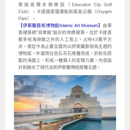
育城高爾夫俱樂部（Education City Golf
Club）、卡達國家圖書館和氧氣公園（Oxygen
Park）。
【伊斯蘭藝術博物館Islamic Art Museum】
由華
裔建築師"貝聿銘"設計的地標建築，位於卡達首
都多哈海岸線之外的人工島上，占地4.5萬平方
米，是迄今為止最全面的以伊斯蘭藝術為主題的
博物館。外牆用白色石灰石堆疊而成，折射在蔚
藍的海面上，形成一種懾人的宏偉力量，內部設
計則融合了現代派和伊斯蘭傳統兩種主題。