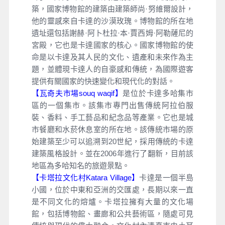
築，國家博物館的建築由建築師尚·努維爾設計，
他的靈感來自卡達的沙漠玫瑰。博物館的所在地
遺址還包括謝赫·阿卜杜拉·本·賈西姆·阿勒薩尼的
宮殿，它也是卡達國家的核心。國家博物館的使
命是以卡達及其人民的文化、遺產和未來作為主
題，並體現卡達人的自豪感和傳統，為國際遊客
提供有關國家的快速變化和現代化的對話。
【瓦奇夫市場souq waqif】
是位於卡達多哈集市
區的一個集市。該集市專門出售傳統阿拉伯服
裝、香料、手工藝品和紀念品等產業。它也是城
市餐廳和水菸休息室的所在地。該傳統市場的原
始建築至少可以追溯到20世紀，採用傳統的卡達
建築風格設計。並在2006年進行了翻新，目前該
地區為多哈知名的旅遊景點。
【卡塔拉文化村Katara Village】
卡達是一個半島
小國，位於中東和亞洲的交匯處，長期以來一直
是不同文化的熔爐。卡塔拉擁有大量的文化場
館，包括博物館、畫廊和公共藝術區，隨處可見