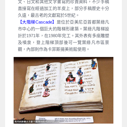
文、日文和其他文字書寫的珍貴資料，不少手稿
直接寫在經過加工的羊皮上，部分手稿歷史十分
久遠，最古老的文獻寫於5世紀。
【大階梯Cascade】
是位於亞美尼亞首都葉綠凡
市中心的一個巨大的階梯形建築。葉綠凡階梯設
計於1971年，在1980年完工。其外表有多座雕塑
及噴泉，登上階梯頂部後可一覽葉綠凡市區景
觀，內部則作為卡菲斯揚美術館使用。