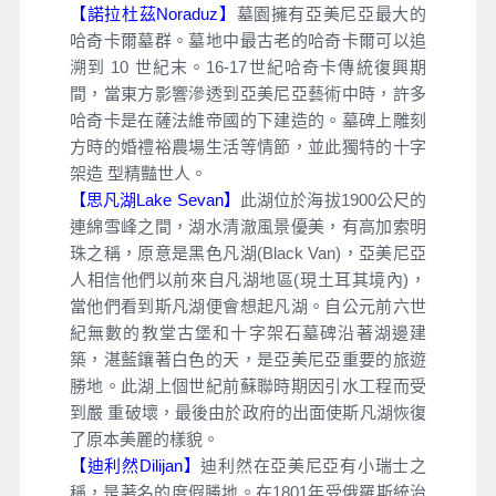
【諾拉杜茲Noraduz】
墓園擁有亞美尼亞最大的
哈奇卡爾墓群。墓地中最古老的哈奇卡爾可以追
溯到 10 世紀末。16-17世紀哈奇卡傳統復興期
間，當東方影響滲透到亞美尼亞藝術中時，許多
哈奇卡是在薩法維帝國的下建造的。墓碑上雕刻
方時的婚禮裕農場生活等情節，並此獨特的十字
架造 型精豔世人。
【思凡湖Lake Sevan】
此湖位於海拔1900公尺的
連綿雪峰之間，湖水清澈風景優美，有高加索明
珠之稱，原意是黑色凡湖(Black Van)，亞美尼亞
人相信他們以前來自凡湖地區(現土耳其境內)，
當他們看到斯凡湖便會想起凡湖。自公元前六世
紀無數的教堂古堡和十字架石墓碑沿著湖邊建
築，湛藍鑲著白色的天，是亞美尼亞重要的旅遊
勝地。此湖上個世紀前蘇聯時期因引水工程而受
到嚴 重破壞，最後由於政府的出面使斯凡湖恢復
了原本美麗的樣貌。
【迪利然Dilijan】
迪利然在亞美尼亞有小瑞士之
稱，是著名的度假勝地。在1801年受俄羅斯統治