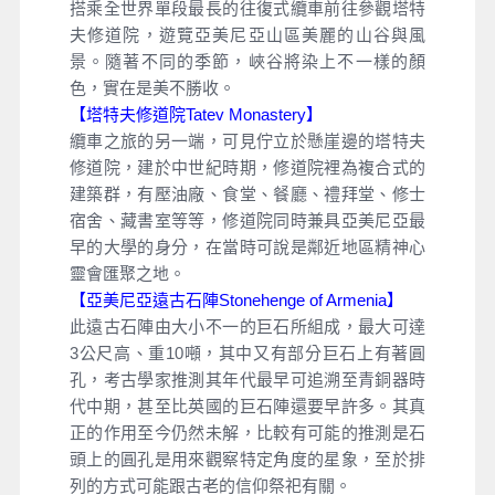
搭乘全世界單段最長的往復式纜車前往參觀塔特
夫修道院，遊覽亞美尼亞山區美麗的山谷與風
景。隨著不同的季節，峽谷將染上不一樣的顏
色，實在是美不勝收。
【塔特夫修道院Tatev Monastery】
纜車之旅的另一端，可見佇立於懸崖邊的塔特夫
修道院，建於中世紀時期，修道院裡為複合式的
建築群，有壓油廠、食堂、餐廳、禮拜堂、修士
宿舍、藏書室等等，修道院同時兼具亞美尼亞最
早的大學的身分，在當時可說是鄰近地區精神心
靈會匯聚之地。
【亞美尼亞遠古石陣Stonehenge of Armenia】
此遠古石陣由大小不一的巨石所組成，最大可達
3公尺高、重10噸，其中又有部分巨石上有著圓
孔，考古學家推測其年代最早可追溯至青銅器時
代中期，甚至比英國的巨石陣還要早許多。其真
正的作用至今仍然未解，比較有可能的推測是石
頭上的圓孔是用來觀察特定角度的星象，至於排
列的方式可能跟古老的信仰祭祀有關。