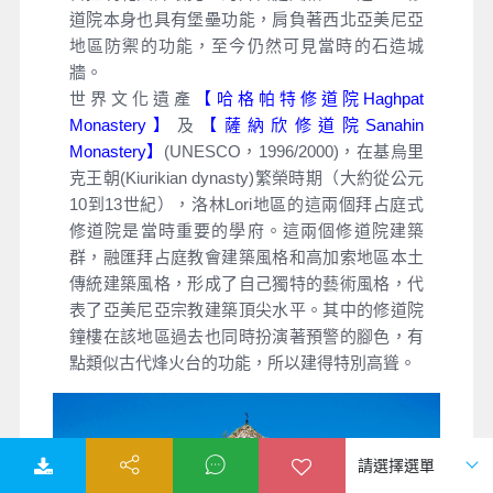
道院本身也具有堡壘功能，肩負著西北亞美尼亞
地區防禦的功能，至今仍然可見當時的石造城
牆。
世界文化遺產
【哈格帕特修道院Haghpat
Monastery】
及
【薩納欣修道院Sanahin
Monastery】
(UNESCO，1996/2000)，在基烏里
克王朝(Kiurikian dynasty)繁榮時期（大約從公元
10到13世紀），洛林Lori地區的這兩個拜占庭式
修道院是當時重要的學府。這兩個修道院建築
群，融匯拜占庭教會建築風格和高加索地區本土
傳統建築風格，形成了自己獨特的藝術風格，代
表了亞美尼亞宗教建築頂尖水平。其中的修道院
鐘樓在該地區過去也同時扮演著預警的腳色，有
點類似古代烽火台的功能，所以建得特別高聳。