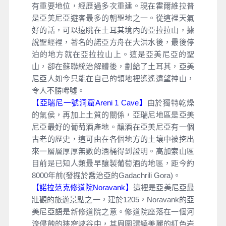
有重要地位，經歷過多次重建。現在霍爾維拉普
是亞美尼亞遊客最多的朝聖地之一。從這裡天氣
好的話，可以遠眺在土耳其境內的亞拉拉山，據
說聖經裡，著名的諾亞方舟在大洪水後，最後停
泊的地方就在亞拉拉山上。這是亞美尼亞的聖
山，卻在蘇聯統治解體後，劃給了土耳其，亞美
尼亞人如今只能在自己的領地裡遙遙遠望神山，
令人不勝唏噓。
【亞瑞尼一號洞窟Areni 1 Cave】
由於獨特乾燥
的氣侯，再加上土質的關係，亞瑞尼地區是亞美
尼亞最好的葡萄酒產地。釀酒在亞美尼亞有一個
古老的歷史，這可由在各個地方的土壤中被挖出
來一層層厚厚無數的酒桶得到證明。高加索山區
目前是已知人類最早釀製葡萄酒的地區，距今約
8000年前(發掘於喬治亞的Gadachrili Gora)。
【諾拉范克修道院Noravank】
這裡是亞美尼亞最
壯觀的旅遊景點之一，建於1205，Noravank的亞
美尼亞語是新修道院之意。修道院座落在一個河
流侵蝕的狹窄峽谷中，其周圍環繞美麗的紅色岩