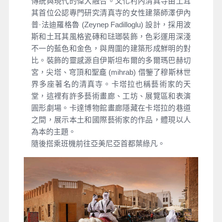
傳統與現代的偉大融合。文化村內清真寺由土耳
其首位公認專門研究清真寺的女性建築師澤伊內
普·法迪羅格魯 (Zeynep Fadilloglu) 設計，採用波
斯和土耳其風格瓷磚和琺瑯裝飾，色彩運用深淺
不一的藍色和金色，與周圍的建築形成鮮明的對
比。裝飾的靈感源自伊斯坦布爾的多爾瑪巴赫切
宮，尖塔、穹頂和聖龕 (mihrab) 借鑒了穆斯林世
界多座著名的清真寺。卡塔拉也稱藝術家的天
堂，這裡有許多藝術畫廊、工坊、展覽區和表演
圓形劇場。卡達博物館畫廊隱藏在卡塔拉的巷道
之間，展示本土和國際藝術家的作品，體現以人
為本的主題。
隨後搭乘班機前往亞美尼亞首都葉綠凡。