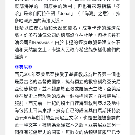
東部海岸的一個原始的漁村；但也有來源指稱「多
哈」是來自阿拉伯語「dohat」（「海灣」之意），指
多哈灣周圍的海濱大道。
杜哈以盛產石油和天然氣聞名，成為卡達的經濟命
脈。許多石油氣公司的總部設立在杜哈，包括卡達石
油公司和RasGas。由於卡達的經濟命脈是建立在石
油和天然氣之上，卡達人民政府希望能多樣化他們的
經濟。
亞美尼亞
西元301年亞美尼亞接受了基督教成為世界第一個也
是最古老的基督教國家，擁有獨立的教會稱為亞美尼
亞使徒教會，並不隸屬於正教或羅馬天主教。亞美尼
亞在歷史上曾短暫的成為一個強權國家，在被羅馬征
服前，西元前一世紀的領土自裡海到敘利亞以及地中
海包括土耳其東部。擁有自己的語言與由馬斯托特於
西元405年創制的亞美尼亞文字，也是聖經被翻譯的
第一種文字，被稱為聖經譯本之后。亞美尼亞是另一
個擁有悲傷歷史的國家，無數次的佔領與征服早已令