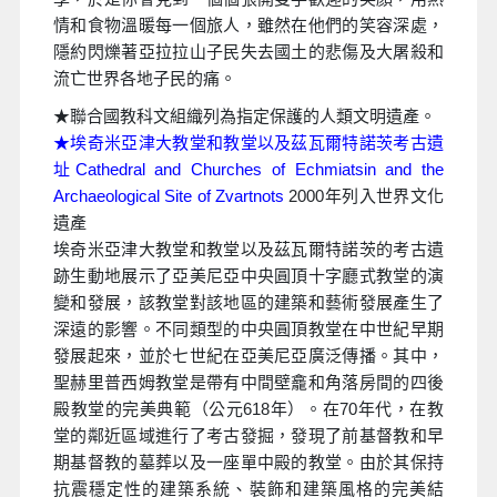
情和食物溫暖每一個旅人，雖然在他們的笑容深處，
隱約閃爍著亞拉拉山子民失去國土的悲傷及大屠殺和
流亡世界各地子民的痛。
★聯合國教科文組織列為指定保護的人類文明遺產。
★埃奇米亞津大教堂和教堂以及茲瓦爾特諾茨考古遺
址Cathedral and Churches of Echmiatsin and the
Archaeological Site of Zvartnots
2000年列入世界文化
遺產
埃奇米亞津大教堂和教堂以及茲瓦爾特諾茨的考古遺
跡生動地展示了亞美尼亞中央圓頂十字廳式教堂的演
變和發展，該教堂對該地區的建築和藝術發展產生了
深遠的影響。不同類型的中央圓頂教堂在中世紀早期
發展起來，並於七世紀在亞美尼亞廣泛傳播。其中，
聖赫里普西姆教堂是帶有中間壁龕和角落房間的四後
殿教堂的完美典範（公元618年）。在70年代，在教
堂的鄰近區域進行了考古發掘，發現了前基督教和早
期基督教的墓葬以及一座單中殿的教堂。由於其保持
抗震穩定性的建築系統、裝飾和建築風格的完美結