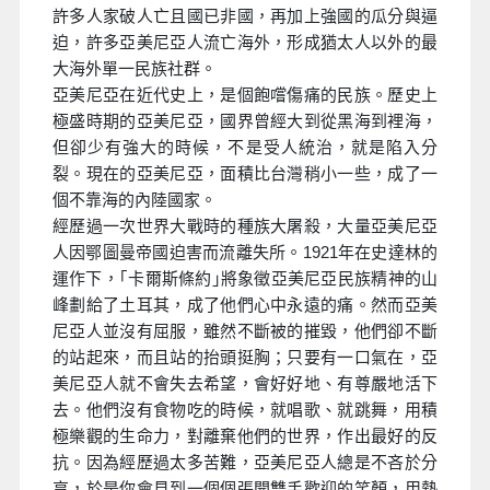
許多人家破人亡且國已非國，再加上強國的瓜分與逼
迫，許多亞美尼亞人流亡海外，形成猶太人以外的最
大海外單一民族社群。
亞美尼亞在近代史上，是個飽嚐傷痛的民族。歷史上
極盛時期的亞美尼亞，國界曾經大到從黑海到裡海，
但卻少有強大的時候，不是受人統治，就是陷入分
裂。現在的亞美尼亞，面積比台灣稍小一些，成了一
個不靠海的內陸國家。
經歷過一次世界大戰時的種族大屠殺，大量亞美尼亞
人因鄂圖曼帝國迫害而流離失所。1921年在史達林的
運作下，｢卡爾斯條約｣將象徵亞美尼亞民族精神的山
峰劃給了土耳其，成了他們心中永遠的痛。然而亞美
尼亞人並沒有屈服，雖然不斷被的摧毀，他們卻不斷
的站起來，而且站的抬頭挺胸；只要有一口氣在，亞
美尼亞人就不會失去希望，會好好地、有尊嚴地活下
去。他們沒有食物吃的時候，就唱歌、就跳舞，用積
極樂觀的生命力，對離棄他們的世界，作出最好的反
抗。因為經歷過太多苦難，亞美尼亞人總是不吝於分
享，於是你會見到一個個張開雙手歡迎的笑顏，用熱