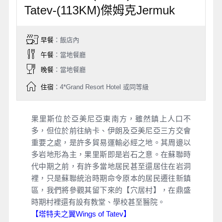
Tatev-(113KM)傑姆克Jermuk
早餐
：飯店內
午餐
：當地餐廳
晚餐
：當地餐廳
住宿
：4*Grand Resort Hotel 或同等級
果里斯位於亞美尼亞東南方，雖然鎮上人口不
多，但位於前往納卡、伊朗及亞美尼亞三方交會
重要之處，是許多貿易運輸必經之地。其周邊以
多岩地形為主，果里斯即是岩石之意。在蘇聯時
代中期之前，有許多當地居民甚至還居住在岩洞
裡，只是蘇聯統治時期命令原本的居民遷往新鎮
區，我們將參觀其留下來的【穴居村】，在鼎盛
時期村裡還有設有教堂、學校甚至醫院。
【塔特夫之翼Wings of Tatev】