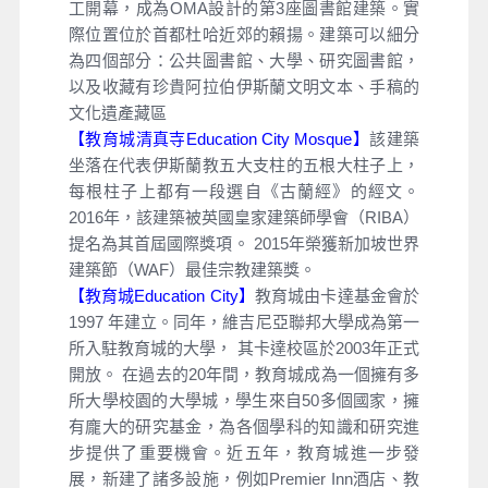
工開幕，成為OMA設計的第3座圖書館建築。實
際位置位於首都杜哈近郊的賴揚。建築可以細分
為四個部分：公共圖書館、大學、研究圖書館，
以及收藏有珍貴阿拉伯伊斯蘭文明文本、手稿的
文化遺產藏區
【教育城清真寺Education City Mosque】
該建築
坐落在代表伊斯蘭教五大支柱的五根大柱子上，
每根柱子上都有一段選自《古蘭經》的經文。
2016年，該建築被英國皇家建築師學會（RIBA）
提名為其首屆國際獎項。 2015年榮獲新加坡世界
建築節（WAF）最佳宗教建築獎。
【教育城Education City】
教育城由卡達基金會於
1997 年建立。同年，維吉尼亞聯邦大學成為第一
所入駐教育城的大學， 其卡達校區於2003年正式
開放。 在過去的20年間，教育城成為一個擁有多
所大學校園的大學城，學生來自50多個國家，擁
有龐大的研究基金，為各個學科的知識和研究進
步提供了重要機會。近五年，教育城進一步發
展，新建了諸多設施，例如Premier Inn酒店、教