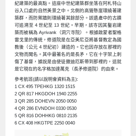
紀建築的最高點。這座中世紀建築群坐落在阿札特山
谷入口處的自然美景之中。北側的高聳懸崖環繞著建
築群，而防禦牆則環繞著其餘部分。該遺產中的古蹟
可追溯至 4 世紀至 13 世紀。早期，該寺因其鑿岩建
築而被稱為 Ayrivank（洞穴寺院）。根據啟蒙者聖格
雷戈里的傳統，修道院是在亞美尼亞將基督教定為國
教後（公元 4 世紀初）建造的。它也因存放在那裡的
文物而聞名。其中最著名的是長矛，它在十字架上刺
傷了基督，據說是由使徒撒迪厄斯帶到那裡的，這就
是它現在的名字格加達萬克（長矛修道院）的由來。
參考航班(請以說明會資料為主):
1 CX 495 TPEHKG 1320 1515
2 QR 817 HKGDOH 1940 2255
3 QR 285 DOHEVN 2050 0050
4 QR 286 EVNDOH 0330 0530
5 QR 816 DOHHKG 0810 2135
6 CX 408 HKGTPE 2250 0040