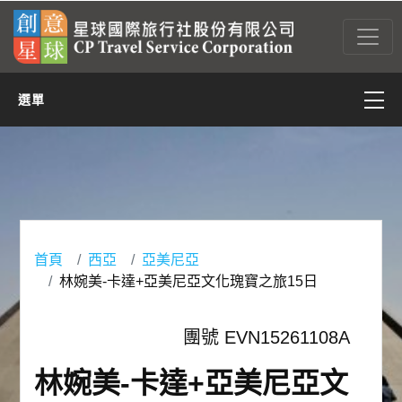
選單
亞太
亞西(含中東)
非洲
首頁
西亞
亞美尼亞
林婉美-卡達+亞美尼亞文化瑰寶之旅15日
美洲
團號 EVN15261108A
歐洲
林婉美-卡達+亞美尼亞文