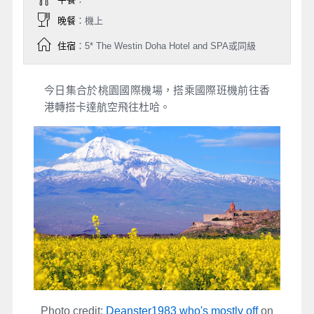
午餐
：
晚餐
：機上
住宿
：5* The Westin Doha Hotel and SPA或同級
今日集合於桃園國際機場，搭乘國際班機前往香
港轉搭卡達航空飛往杜哈。
Photo credit:
Deanster1983 who's mostly off
on