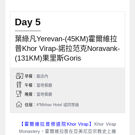
Day 5
葉綠凡Yerevan-(45KM)霍爾維拉
普Khor Virap-諾拉范克Noravank-
(131KM)果里斯Goris
早餐
：飯店內
午餐
：當地餐廳
晚餐
：當地餐廳
住宿
：4*Mirhav Hotel 或同等級
【霍爾維拉普修道院Khor Virap】
Khor Virap
Monastery，霍爾維拉普在亞美尼亞宗教史上擁