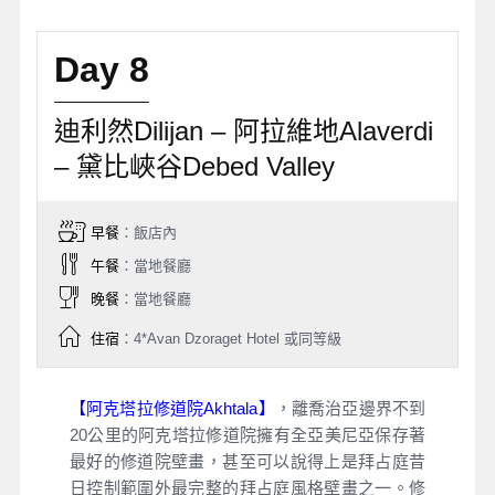
Day 8
迪利然Dilijan – 阿拉維地Alaverdi
– 黛比峽谷Debed Valley
早餐
：飯店內
午餐
：當地餐廳
晚餐
：當地餐廳
住宿
：4*Avan Dzoraget Hotel 或同等級
【阿克塔拉修道院Akhtala】
，離喬治亞邊界不到
20公里的阿克塔拉修道院擁有全亞美尼亞保存著
最好的修道院壁畫，甚至可以說得上是拜占庭昔
日控制範圍外最完整的拜占庭風格壁畫之一。修