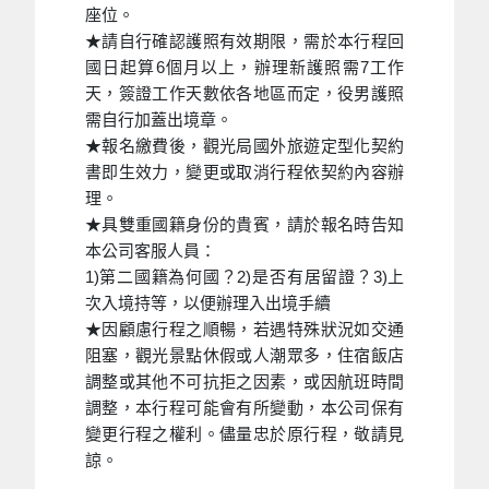
座位。
★請自行確認護照有效期限，需於本行程回
國日起算6個月以上，辦理新護照需7工作
天，簽證工作天數依各地區而定，役男護照
需自行加蓋出境章。
★報名繳費後，觀光局國外旅遊定型化契約
書即生效力，變更或取消行程依契約內容辦
理。
★具雙重國籍身份的貴賓，請於報名時告知
本公司客服人員：
1)第二國籍為何國？2)是否有居留證？3)上
次入境持等，以便辦理入出境手續
★因顧慮行程之順暢，若遇特殊狀況如交通
阻塞，觀光景點休假或人潮眾多，住宿飯店
調整或其他不可抗拒之因素，或因航班時間
調整，本行程可能會有所變動，本公司保有
變更行程之權利。儘量忠於原行程，敬請見
諒。