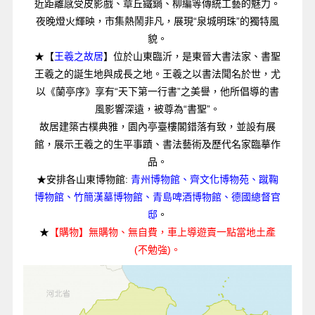
近距離感受皮影戲、章丘鐵鍋、柳編等傳統工藝的魅力。
夜晚燈火輝映，市集熱鬧非凡，展現“泉城明珠”的獨特風
貌。
★【
王羲之故居
】位於山東臨沂，是東晉大書法家、書聖
王羲之的誕生地與成長之地。王羲之以書法聞名於世，尤
以《蘭亭序》享有“天下第一行書”之美譽，他所倡導的書
風影響深遠，被尊為“書聖”。
故居建築古樸典雅，園內亭臺樓閣錯落有致，並設有展
館，展示王羲之的生平事蹟、書法藝術及歷代名家臨摹作
品。
★安排各山東博物館:
青州博物館、齊文化博物苑、蹴鞠
博物館、竹簡漢墓博物館、青島啤酒博物館、德國總督官
邸
。
★
【購物】無購物、無自費，車上導遊賣一點當地土產
(不勉強)。