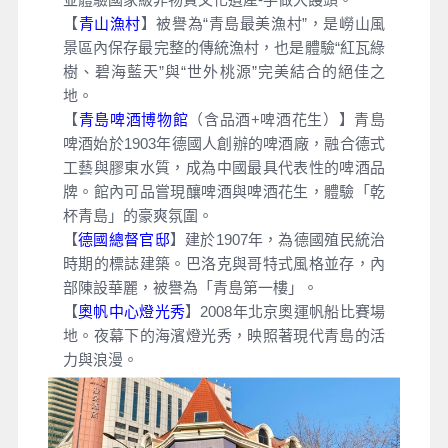
【
青山漁村
】被譽為“青島最美漁村”，是嶗山風
景區內保存最完整的傳統漁村，也是體驗“紅瓦綠
樹、碧海藍天”與“世外桃源”完美結合的絕佳之
地。
【
青島啤酒博物館
（含品酒+啤酒花生）】青島
啤酒始於1903年德國人創辦的啤酒廠，融合德式
工藝與膠東水質，成為中國最具代表性的啤酒品
牌。館內可品嘗現釀啤酒與啤酒花生，體驗「乾
杯青島」的豪爽氛圍。
【
德國總督官邸
】建於1907年，為德國殖民統治
時期的標誌建築。巴洛克與哥特式風格並存，內
部陳設華麗，被譽為「青島第一樓」。
【
奧帆中心燈光秀
】2008年北京奧運帆船比賽場
地。夜幕下的海濱燈光秀，映照著現代青島的活
力與浪漫。