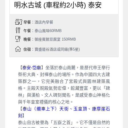
明水古城 (車程約2小時) 泰安
早餐
：酒店內早餐
午餐
：泰山風味60RMB
晚餐
：御座賓館豆腐宴 150RMB
住宿
：寶盛道谷酒店或同級(準5星)
【
泰安-岱廟
】坐落於泰山南麓，是歷代帝王舉行
祭祀大典、封禪泰山的場所。作為中國四大古建
築群之一，它完美融合了宮殿式與園林建築風
格。主殿天貺殿氣勢宏偉，館藏豐富，更以「碑
林」與漢柏、文人碑刻聞名，是感受泰山神格化
與千年皇室禮儀的核心之地。
【
泰山（纜車上下）天街、玉皇頂、康摩崖石
刻
】
泰山自古被譽為「五嶽之首」。它不僅是自然的