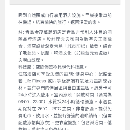
睡到自然醒或自行享用酒店設施。早餐後乘車前
往機場，結束愉快的旅行，返回溫暖的家。
註: 青島金茂萬麗酒店是青島非常引人注目的國
際品牌酒店。設計理念與氛圍為航海與工業融
合：酒店設計深受青島「城市印記」啟發，結合
了老建築、帆船、啤酒文化（如瓶蓋元素瓷磚）
與嶗山紋理。
科技感：空間佈置極具現代科技感。
住宿酒店可享受免費的設施: 健身中心：配備全
套 Life Fitness 或同等級高端有氧及力量訓練器
材。設有專門的伸展區與自由重量區。憑房卡可
24小時進入使用。室內泳池：開放時間（通常為
06:00 - 23:00）水質採24小時循環過濾。水溫長
期保持在 26°C - 28°C 之間，非常舒適。提供免
費毛巾、飲用水，並設有舒適的池畔躺椅。(但需
配戴泳帽與泳衣)。更衣室設施：包含淋浴間、儲
物櫃、房客均可免費使用。