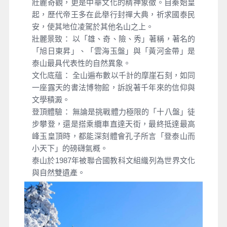
壯麗奇觀，更是中華文化的精神象徵。自秦始皇
起，歷代帝王多在此舉行封禪大典，祈求國泰民
安，使其地位凌駕於其他名山之上。
壯麗景致： 以「雄、奇、險、秀」著稱，著名的
「旭日東昇」、「雲海玉盤」與「黃河金帶」是
泰山最具代表性的自然異象。
文化底蘊： 全山遍布數以千計的摩崖石刻，如同
一座露天的書法博物館，訴說著千年來的信仰與
文學積澱。
登頂體驗： 無論是挑戰體力極限的「十八盤」徒
步攀登，還是搭乘纜車直達天街，最終抵達最高
峰玉皇頂時，都能深刻體會孔子所言「登泰山而
小天下」的磅礴氣概。
泰山於1987年被聯合國教科文組織列為世界文化
與自然雙遺產。