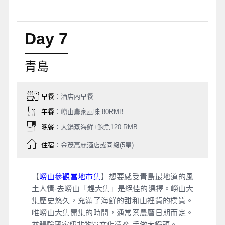
Day 7
青島
早餐
：酒店內早餐
午餐
：嶗山農家風味 80RMB
晚餐
：大鍋蒸海鮮+鮑魚120 RMB
住宿
：金茂萬麗酒店或同級(5星)
【
嶗山參觀當地市集
】想要感受青島最地道的風
土人情-去嶗山「趕大集」是絕佳的選擇。嶗山大
集歷史悠久，充滿了海鮮的甜和山裡貨的樸質。
唯嶗山大集開集的時間，通常案農曆日期而定。
並體驗國家級非物質文化遺產-手做大饅頭。