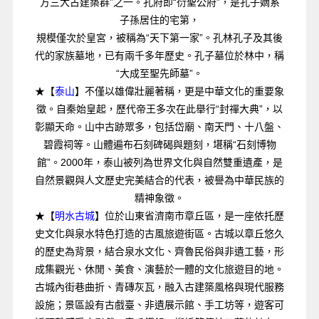
方三大古建築群”之一。孔府即“衍聖公府”，是孔子嫡系
子孫居住的宅第，
規模僅次於皇宮，被稱為“天下第一家”。孔林孔子及其後
代的家族墓地，已有兩千多年歷史。孔子墓位於林中，稱
“大成至聖先師墓”。
★【
泰山
】不僅以雄偉壯麗著稱，更是中華文化的重要象
徵。自秦始皇起，歷代帝王多次在此舉行“封禪大典”，以
彰顯天命。山中古跡眾多，包括岱廟、南天門、十八盤、
碧霞祠等。山體遍布石刻碑碣與題刻，堪稱“石刻博物
館”。2000年，泰山被列為世界文化與自然雙重遺產，是
自然景觀與人文歷史完美結合的代表，被譽為中華民族的
精神象徵。
★【
明水古城
】位於山東省濟南市章丘區，是一座依托歷
史文化與泉水特色打造的古風旅遊街區。古城以章丘悠久
的歷史為背景，結合泉水文化、齊魯民俗與非遺工藝，形
成集觀光、休閒、美食、演藝於一體的文化旅遊目的地。
古城內街巷曲折、青磚灰瓦，融入古建築風格與現代服務
設施；景區設有古戲臺、非遺展示館、手工坊等，遊客可