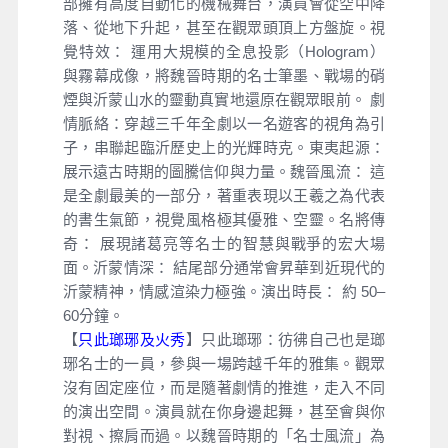
部擁有高度自動化的機械舞台，演員會從空中降
落、從地下升起，甚至在觀眾頭頂上方盤旋。視
覺特效： 運用大規模的全息投影（Hologram）
與霧幕成像，將魏晉時期的名士筆墨、戰場的硝
煙與沂蒙山水的靈動真實地還原在觀眾眼前。 劇
情脈絡：穿越三千年全劇以一名遊客的視角為引
子，串聯起臨沂歷史上的光輝時克。東夷起源：
展示遠古時期的圖騰信仰與力量。魏晉風流： 這
是全劇最美的一部分，著重表現以王羲之為代表
的書生氣節，視覺風格極其優雅、空靈。名將傳
奇： 展現諸葛亮等名士的智慧與戰爭的宏大場
面。沂蒙情深： 結尾部分通常會昇華到近現代的
沂蒙精神，情感渲染力極強。演出時長： 約 50–
60分鐘。
【
只此瑯琊及火秀
】只此瑯琊：彷彿自己也是瑯
琊名士的一員，參與一場跨越千年的雅集。觀眾
沒有固定座位，而是隨著劇情的推進，走入不同
的演出空間。演員就在你身邊起舞，甚至會與你
對視、擦肩而過。以魏晉時期的「名士風流」為