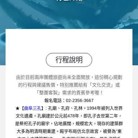
行程說明
由於目前兩岸團體旅遊尚未全面開放，這份精心規劃
的行程與建議售價，特別推薦給有「文化交流」或
「整團客製」需求的貴賓參考喔！
報名電話：02-2356-3667
★【
曲阜三孔
】: 孔廟、孔府、孔林。1994年被列入世界
文化遺產。孔廟建於公元前478年，即孔子去世第二年，
是祭祀孔子的廟宇，佔地廣闊，規模宏大，現存的建築群
大多為明清時期重建。殿宇布局仿北京故宮，被譽為“東