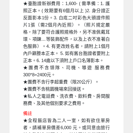
★臺胞證新辦費用：1,600- ( 需準備：1. 護
照正本。( 效期要有6個月以上 )2. 身分證正
反面影本1份。3. 白底二吋彩色大頭證件照
片1張（需2個月內近照）。（照片規定嚴
格，除了要符合護照規格外，另不准佩戴耳
環、項鍊…等裝飾配件，以及上衣不准著白
色服飾）。4. 有更改姓名者，請附上1個月
內戶籍謄本正本。 5. 如有舊台胞證者要附上
正本。6. 14歲以下須附上戶口名簿影本。
★團費不含領隊、司機、導遊 服務費
300*8=2400元。
★團費不含行李超重費（限20公斤）。
★團費不含桃園機場來回接送。
★私人之電話費、洗衣費、飲料費、房間服
務費、及其他個別要求之費用。
備註
★全程飯店皆為二人一室，如有欲住單房
者，請補單房價差6,000 元。或同意由旅行