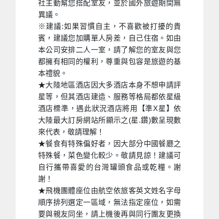
社主動幫您搭配室友，並於國外旅遊期間無
異議。
※建議:如果習慣自主，不喜歡被打擾的貴
賓，建議您加購單人房差，自己住宿。如由
本公司安排二人一室，請了解您的室友與您
都擁有相同的權利，尊重與包容是旅遊的基
本禮貌。
★大陸地區酒店因大多酒店本身不想申請評
星等，但其酒店建造、服務等格局都依星級
酒店標準，遇此狀況酒店將用【準X星】依
大陸最大訂房網站所顯示之(星.鑽)數呈現數
來代表，敬請理解！
★餐食有特殊偏好者，因大部分中國餐廳之
特殊餐，菜色變化較少。敬請見諒！建議可
自行攜帶喜愛的台灣罐頭食品或乾糧。謝
謝！
★飛機團體座位由航空依旅客英文姓名字母
順序排列選定一區域，無法指定座位，如需
要與親友同坐，請上機後再與同行團友更換