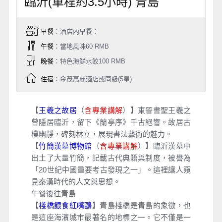
臨沂(車程約3.5小時) 青島
早餐
：酒店內早餐：
午餐
：當地風味60 RMB
晚餐
：特色海鮮水餃100 RMB
住宿
：金茂萬麗酒店或同級(5星)
【
王羲之故居
（
含專業講解
）】東晉書聖王羲之
曾隱居臨沂，留下《蘭亭序》千古絕響。故居古
樸幽靜，碑刻林立，展現書法藝術的魅力。
【
竹簡漢墓博物館
（
含專業講解
）】臨沂漢墓中
出土了大量竹簡，記載古代典籍與制度，被譽為
「20世紀中國重要考古發現之一」。這裡讓人窺
見秦漢時代的人文與思想。
午餐後往青島
【
棧橋餵食紅嘴鷗
】青島棧橋是青島的象徵，也
是這座海濱城市最著名的地標之一。它不僅是一