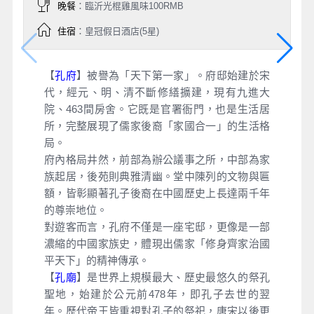
晚餐
：臨沂光棍雞風味100RMB
住宿
：皇冠假日酒店(5星)
【
孔府
】被譽為「天下第一家」。府邸始建於宋
代，經元、明、清不斷修繕擴建，現有九進大
院、463間房舍。它既是官署衙門，也是生活居
所，完整展現了儒家後裔「家國合一」的生活格
局。
府內格局井然，前部為辦公議事之所，中部為家
族起居，後苑則典雅清幽。堂中陳列的文物與匾
額，皆彰顯著孔子後裔在中國歷史上長達兩千年
的尊崇地位。
對遊客而言，孔府不僅是一座宅邸，更像是一部
濃縮的中國家族史，體現出儒家「修身齊家治國
平天下」的精神傳承。
【
孔廟
】是世界上規模最大、歷史最悠久的祭孔
聖地，始建於公元前478年，即孔子去世的翌
年。歷代帝王皆重視對孔子的祭祀，唐宋以後更