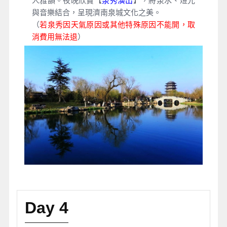
人雅韻。夜晚欣賞【
泉秀演出
】，將泉水、燈光
與音樂結合，呈現濟南泉城文化之美。
（
若泉秀因天氣原因或其他特殊原因不能開，取
消費用無法退
）
Day 4