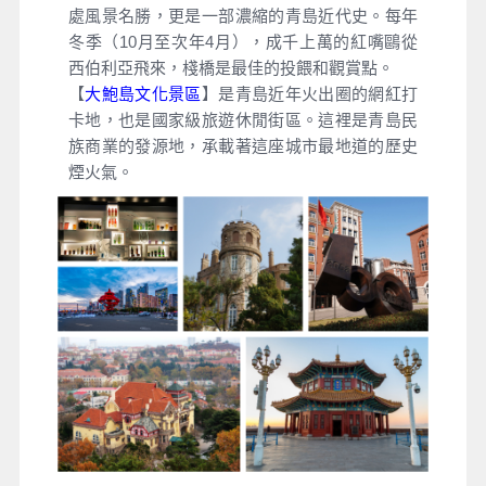
處風景名勝，更是一部濃縮的青島近代史。每年
冬季（10月至次年4月），成千上萬的紅嘴鷗從
西伯利亞飛來，棧橋是最佳的投餵和觀賞點。
【
大鮑島文化景區
】是青島近年火出圈的網紅打
卡地，也是國家級旅遊休閒街區。這裡是青島民
族商業的發源地，承載著這座城市最地道的歷史
煙火氣。