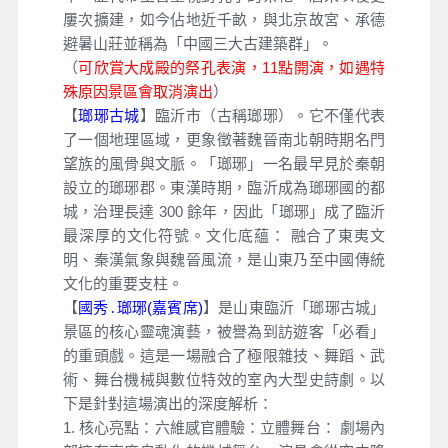
屢次擴建，如今佔地近千畝，與北京故宮、承德
避暑山莊並稱為「中國三大古建築群」。
（
可欣賞大成殿的祭孔表演，11點開演，如遇特
殊原因景區會取消演出
）
【
瑯琊古城
】臨沂市（古稱瑯琊）。它不僅代表
了一個地理區域，更象徵著魏晉南北朝時期名門
望族的風骨與文脈。「瑯琊」一名最早見於秦朝
設立的瑯琊郡。東漢時期，臨沂成為瑯琊國的都
城，治理長達 300 餘年，因此「瑯琊」成了臨沂
最深厚的文化符號。文化底蘊： 融合了東夷文
明、秦漢氣象與魏晉風流，是山東乃至中國傳統
文化的重要支柱。
【
國秀․瑯琊(嘉賓席)
】是山東臨沂「瑯琊古城」
景區的核心靈魂演藝，被譽為到訪遊客「必看」
的重頭戲。這是一場融合了極限雜技、舞蹈、武
術、舞台機械與數位特效的室內大型史詩劇。以
下是針對這場演出的深度解析：
1. 核心亮點：六維感官體驗：立體舞台： 劇場內