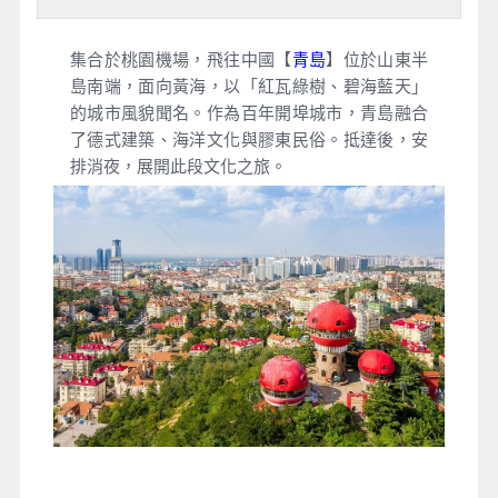
集合於桃園機場，飛往中國【
青島
】位於山東半
島南端，面向黃海，以「紅瓦綠樹、碧海藍天」
的城市風貌聞名。作為百年開埠城市，青島融合
了德式建築、海洋文化與膠東民俗。抵達後，安
排消夜，展開此段文化之旅。