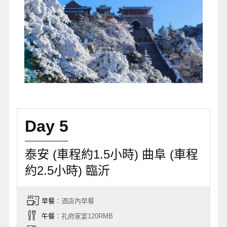
Day 5
泰安 (車程約1.5小時) 曲阜 (車程
約2.5小時) 臨沂
早餐
：酒店內早餐
午餐
：孔府家宴120RMB