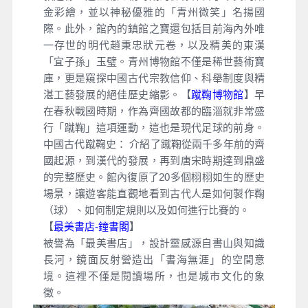
金彩繪，並以神秘優雅的「青州微笑」名揚國
際。此外，館內的鎮館之寶還包括目前海內外唯
一存世的明代趙秉忠狀元卷，以及精美的東漢
「宜子孫」玉璧。青州博物館不僅是稀世藝術寶
庫，更是窺探中國古代宗教信仰、科舉制度與精
湛工藝發展的絕佳歷史縮影。【
蹴鞠博物館
】早
在春秋戰國時期，作為齊國故都的臨淄就非常盛
行「蹴鞠」這項運動，這也是現代足球的前身。
中國古代蹴鞠史： 介紹了蹴鞠從兩千多年前的齊
國起源，到漢代的發展，再到唐宋時期達到鼎盛
的完整歷史。館內復原了20多個栩栩如生的歷史
場景，讓遊客能直觀地看到古代人是如何製作鞠
（球）、如何制定規則以及如何進行比賽的。
【
最美書店-鐘書閣
】
被譽為「最美書店」，設計靈感源自書山與知識
長河，鏡面反射營造出「書海無涯」的空間意
境。這裡不僅是閱讀場所，也是城市文化的象
徵。