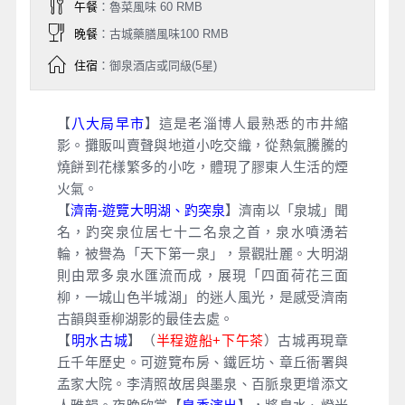
午餐
：魯菜風味 60 RMB
晚餐
：古城藥膳風味100 RMB
住宿
：御泉酒店或同級(5星)
【
八大局早市
】這是老淄博人最熟悉的市井縮
影。攤販叫賣聲與地道小吃交織，從熱氣騰騰的
燒餅到花樣繁多的小吃，體現了膠東人生活的煙
火氣。
【
濟南-遊覽大明湖、趵突泉
】濟南以「泉城」聞
名，趵突泉位居七十二名泉之首，泉水噴湧若
輪，被譽為「天下第一泉」，景觀壯麗。大明湖
則由眾多泉水匯流而成，展現「四面荷花三面
柳，一城山色半城湖」的迷人風光，是感受濟南
古韻與垂柳湖影的最佳去處。
【
明水古城
】（
半程遊船+下午茶
）古城再現章
丘千年歷史。可遊覽布房、鐵匠坊、章丘衙署與
孟家大院。李清照故居與墨泉、百脈泉更增添文