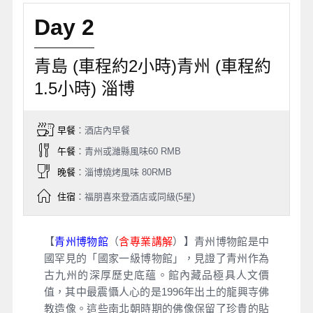
Day 2
青島 (車程約2小時)青州 (車程約
1.5小時) 淄博
早餐
：酒店內早餐
午餐
：青州或濰縣風味60 RMB
晚餐
：淄博燒烤風味 80RMB
住宿
：福朋喜來登酒店或同級(5星)
【
青州博物館
（
含專業講解
）】青州博物館是中
國罕見的「國家一級博物館」，見證了青州作為
古九州的深厚歷史底蘊。館內藏品極具人文價
值，其中最震懾人心的是1996年出土的龍興寺佛
教造像。這些南北朝時期的佛像保留了珍貴的貼