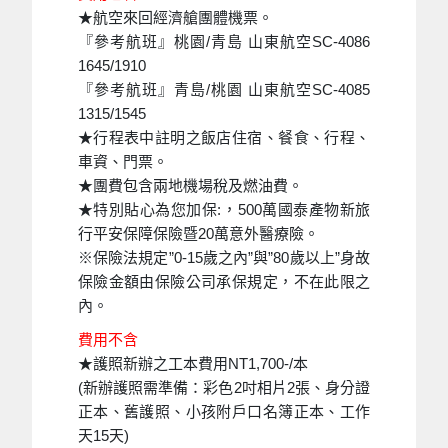
★航空來回經濟艙團體機票。
『參考航班』桃園/青島 山東航空SC-4086
1645/1910
『參考航班』青島/桃園 山東航空SC-4085
1315/1545
★行程表中註明之飯店住宿、餐食、行程、
車資、門票。
★團費包含兩地機場稅及燃油費。
★特別貼心為您加保:，500萬國泰產物新旅
行平安保障保險暨20萬意外醫療險。
※保險法規定”0-15歲之內”與”80歲以上”身故
保險金額由保險公司承保規定，不在此限之
內。
費用不含
★護照新辦之工本費用NT1,700-/本
(新辦護照需準備：彩色2吋相片2張、身分證
正本、舊護照、小孩附戶口名簿正本、工作
天15天)