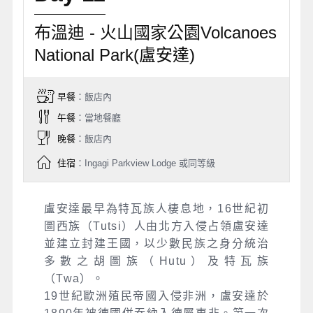
布溫迪 - 火山國家公園Volcanoes
National Park(盧安達)
早餐
：飯店內
午餐
：當地餐廳
晚餐
：飯店內
住宿
：Ingagi Parkview Lodge 或同等級
盧安達最早為特瓦族人棲息地，16世紀初
圖西族（Tutsi）人由北方入侵占領盧安達
並建立封建王國，以少數民族之身分統治
多數之胡圖族（Hutu）及特瓦族
（Twa）。
19世紀歐洲殖民帝國入侵非洲，盧安達於