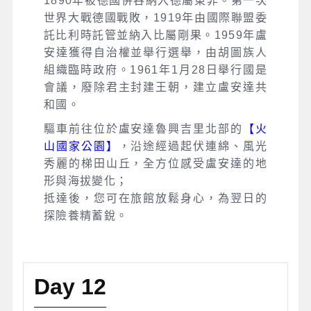
1890年被德國併吞納入德屬東非。第一次
世界大戰德國戰敗，1919年由國際聯盟委
託比利時託管並納入比屬剛果。1959年盧
安達獲得自治權並舉行選舉，由胡圖族人
組織臨時政府。1961年1月28日舉行國是
會議，廢除君主封建王朝，建立盧安達共
和國。
驅車前往位於盧安達魯興吉里北部的
【火
山國家公園】
，沿途經過起伏連綿、風光
秀麗的梯田山丘，全方位感受盧安達的地
形與海拔變化；
抵達後，您可在旅館放鬆身心，為翌日的
探險養精蓄銳。
Day 12