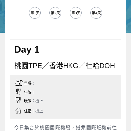
第1天
第2天
第3天
第4天
第5天
Day 1
桃園TPE／香港HKG／杜哈DOH
早餐
：
午餐
：
晚餐
：機上
住宿
：機上
今日集合於桃園國際機場，搭乘國際班機前往