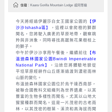
住宿
：Kaara Gorilla Mountain Lodge 或同等級
今天將經過伊麗莎白女王國家公園的
【伊
沙沙Ishasha區】
，這裡以會爬樹的獅群
聞名，您將駛入廣袤的草原地帶，觀察跳
羚與非洲象，同時尋找高踞無花果樹枝上
的獅子。
中午於伊沙沙享用午餐後，繼續前往
【布
溫迪森林國家公園Bwindi Impenetrable
National Park】
，沿途您將體驗地貌從
平坦草原經耕作山丘逐漸過渡到濃密雨林
山脈的變化。
布溫迪森林國家公園位於烏干達西南部，
被聯合國教科文組織列為世界遺產，以其
豐富的生物多樣性而聞名，尤其以山地大
猩猩種群而聞名。這是一片茂密的古老雨
林，以其茂密的樹葉、溪流和高海拔而聞