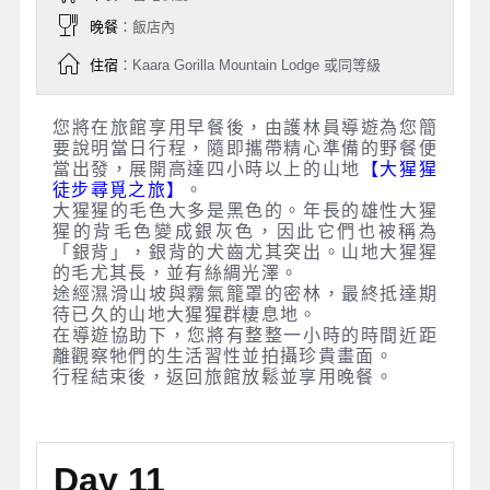
晚餐
：飯店內
住宿
：Kaara Gorilla Mountain Lodge 或同等級
您將在旅館享用早餐後，由護林員導遊為您簡
要說明當日行程，隨即攜帶精心準備的野餐便
當出發，展開高達四小時以上的山地
【大猩猩
徒步尋覓之旅】
。
大猩猩的毛色大多是黑色的。年長的雄性大猩
猩的背毛色變成銀灰色，因此它們也被稱為
「銀背」，銀背的犬齒尤其突出。山地大猩猩
的毛尤其長，並有絲綢光澤。
途經濕滑山坡與霧氣籠罩的密林，最終抵達期
待已久的山地大猩猩群棲息地。
在導遊協助下，您將有整整一小時的時間近距
離觀察牠們的生活習性並拍攝珍貴畫面。
行程結束後，返回旅館放鬆並享用晚餐。
Day 11