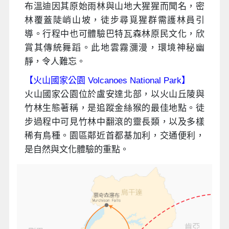
布溫迪因其原始雨林與山地大猩猩而聞名，密
林覆蓋陡峭山坡，徒步尋覓猩群需護林員引
導。行程中也可體驗巴特瓦森林原民文化，欣
賞其傳統舞蹈。此地雲霧瀰漫，環境神秘幽
靜，令人難忘。
【火山國家公園 Volcanoes National Park】
火山國家公園位於盧安達北部，以火山丘陵與
竹林生態著稱，是追蹤金絲猴的最佳地點。徒
步過程中可見竹林中翻滾的靈長類，以及多樣
稀有鳥種。園區鄰近首都基加利，交通便利，
是自然與文化體驗的重點。