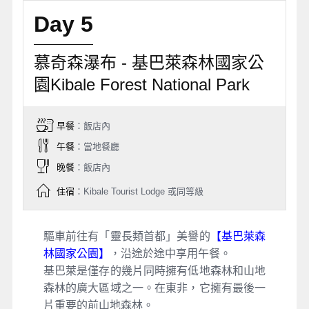
Day 5
慕奇森瀑布 - 基巴萊森林國家公
園Kibale Forest National Park
早餐
：飯店內
午餐
：當地餐廳
晚餐
：飯店內
住宿
：Kibale Tourist Lodge 或同等級
驅車前往有「靈長類首都」美譽的
【基巴萊森
林國家公園】
，沿途於途中享用午餐。
基巴萊是僅存的幾片同時擁有低地森林和山地
森林的廣大區域之一。在東非，它擁有最後一
片重要的前山地森林。