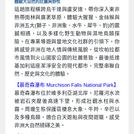
體驗大自然的壯麗與野性
這趟旅程橫跨烏干達與盧安達，帶你深入東非
熱帶雨林與廣袤草原，體驗大猩猩、金絲猴與
非洲五大(獅子、非洲象、水牛、犀牛、豹)的震
撼相遇，以及多樣化野生動物與濕地鳥類探
險。在專業導遊與當地文化社群的引領下，你
將感受非洲在地人情與傳統風貌，從坎帕拉都
市風情到火山國家公園的壯麗景致，最後抵達
基加利這座潔淨安全的現代都市，完整串聯自
然、歷史與文化的體驗。
【慕奇森瀑布 Murchison Falls National Park】
慕奇森瀑布位於維多利亞湖北岸，尼羅河水流
被岩石夾壓後高速下墜，形成壯觀水柱與水
霧。周邊生態保護區棲息大象、牛羚、辛巴以
及多種鳥類，適合白天遊船與夜間遊獵，感受
非洲大自然磅礴之美。