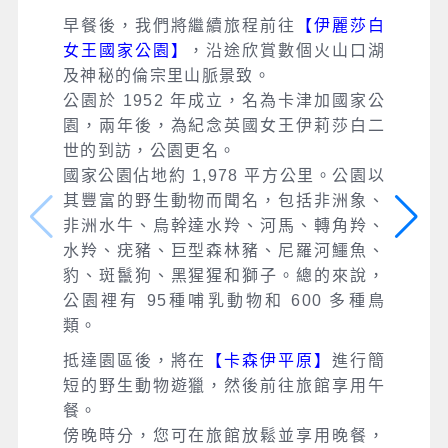
早餐後，我們將繼續旅程前往
【伊麗莎白
女王國家公園】
，沿途欣賞數個火山口湖
及神秘的倫宗里山脈景致。
公園於 1952 年成立，名為卡津加國家公
園，兩年後，為紀念英國女王伊莉莎白二
世的到訪，公園更名。
國家公園佔地約 1,978 平方公里。公園以
其豐富的野生動物而聞名，包括非洲象、
非洲水牛、烏幹達水羚、河馬、轉角羚、
水羚、疣豬、巨型森林豬、尼羅河鱷魚、
豹、斑鬣狗、黑猩猩和獅子。總的來說，
公園裡有 95種哺乳動物和 600 多種鳥
類。
抵達園區後，將在
【卡森伊平原】
進行簡
短的野生動物遊獵，然後前往旅館享用午
餐。
傍晚時分，您可在旅館放鬆並享用晚餐，