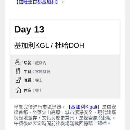
【盧旺達首都基加利】
。
Day 13
基加利KGL / 杜哈DOH
早餐
：飯店內
午餐
：當地餐廳
晚餐
：機上
住宿
：機上
早餐完後進行市區巡禮，
【基加利Kigali
】是盧安
達首都，坐落火山高原，城市潔淨安全，現代建築
與綠地並存，文化與歷史兼具，是探索風貌起點。
午餐後於表定時間前往機場滿載回憶踏上歸途。