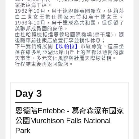
家抵達烏干達。
1962年10月，烏干達脫離英國獨立，伊莉莎
白二世女王擔任國家元首和烏干達女王。
1963年10月，烏干達成為共和國，但保留了
英聯邦成員國的身份。
由杜哈轉機抵達恩德培國際機場(烏干達)，隨
後驅車前往飯店放置行李並稍作休息；
下午我們將展開
【坎帕拉】
市區導覽，這座坐
落在維多利亞湖北岸山丘上的首都以熱鬧的露
天市集、多元文化風貌與壯麗天際線著稱。
行程結束後再返回飯店。
Day 3
恩德陪Entebbe - 慕奇森瀑布國家
公園Murchison Falls National
Park