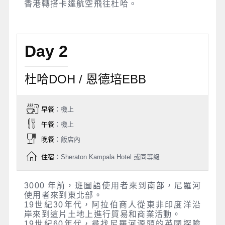
香港轉搭卡達航空飛往杜哈。
Day 2
杜哈DOH / 恩德培EBB
早餐
：機上
午餐
：機上
晚餐
：飯店內
住宿
：Sheraton Kampala Hotel 或同等級
3000 年前，班圖語使用者來到南部，尼羅河
使用者來到東北部。
19世紀30年代，阿拉伯商人從東非印度洋沿
岸來到這片土地上進行貿易和商業活動。
19世紀60年代，尋找尼羅河源頭的英國探險