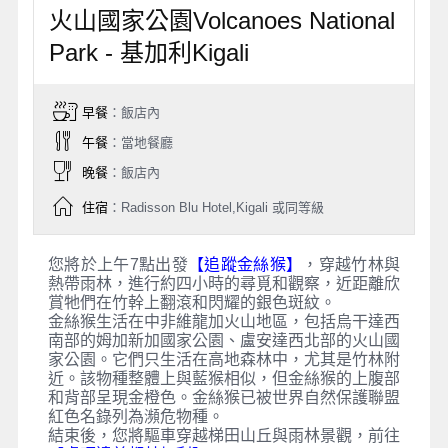
火山國家公園Volcanoes National
Park - 基加利Kigali
早餐
：飯店內
午餐
：當地餐廳
晚餐
：飯店內
住宿
：Radisson Blu Hotel,Kigali 或同等級
您將於上午7點出發
【追蹤金絲猴】
，穿越竹林與
熱帶雨林，進行約四小時的尋覓和觀察，近距離欣
賞牠們在竹幹上翻滾和閃耀的銀色斑紋。
金絲猴生活在中非維龍加火山地區，包括烏干達西
南部的姆加新加國家公園、盧安達西北部的火山國
家公園。它們只生活在高地森林中，尤其是竹林附
近。該物種整體上與藍猴相似，但金絲猴的上腹部
和背部呈現金橙色。金絲猴已被世界自然保護聯盟
紅色名錄列為瀕危物種。
結束後，您將驅車穿越梯田山丘與雨林景觀，前往