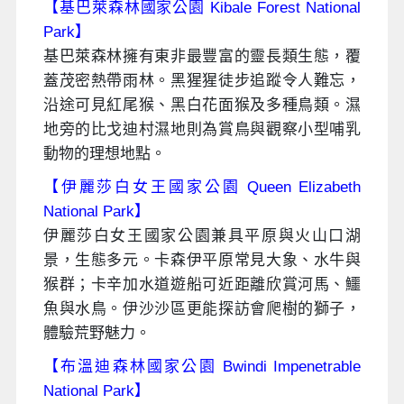
【基巴萊森林國家公園 Kibale Forest National
Park】
基巴萊森林擁有東非最豐富的靈長類生態，覆
蓋茂密熱帶雨林。黑猩猩徒步追蹤令人難忘，
沿途可見紅尾猴、黑白花面猴及多種鳥類。濕
地旁的比戈迪村濕地則為賞鳥與觀察小型哺乳
動物的理想地點。
【伊麗莎白女王國家公園 Queen Elizabeth
National Park】
伊麗莎白女王國家公園兼具平原與火山口湖
景，生態多元。卡森伊平原常見大象、水牛與
猴群；卡辛加水道遊船可近距離欣賞河馬、鱷
魚與水鳥。伊沙沙區更能探訪會爬樹的獅子，
體驗荒野魅力。
【布溫迪森林國家公園 Bwindi Impenetrable
National Park】