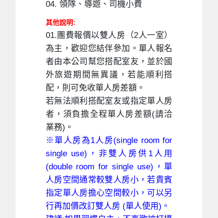
04. 領隊、導遊、司機小費
其他說明:
01.團費報價以雙人房（2人一室）
為主，歡迎您結伴參加。單人報名
者由本公司幫您搭配室友，並於國
外旅遊期間無異議，若能順利搭
配，則可免收單人房差額。
若無法順利搭配室友或指定單人房
者，須負擔全程單人房差額(請洽
業務)。
※單人房為1人房(single room for
single use)，非雙人房供1人用
(double room for single use)，單
人房空間通常較雙人房小，若貴賓
指定單人房擔心空間較小，可以另
行再加價改訂雙人房 (單人使用)。