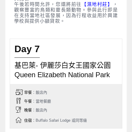
午後若時間允許，您還將前往
【濕地村莊】
，
觀察豐富的鳥類和靈長類動物。參與此行即是
在支持當地社區發展，因為行程收益用於興建
學校與提供小額貸款。
Day 7
基巴萊- 伊麗莎白女王國家公園
Queen Elizabeth National Park
早餐
：飯店內
午餐
：當地餐廳
晚餐
：飯店內
住宿
：Buffalo Safari Lodge 或同等級