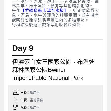
——水牛、大象、獅子——以及巨林野豬、叢
林羚羊、烏干達羚、鬣狗等其他哺乳動物。
午後
【乘船巡航卡津加水道】
，近距離欣賞大
象、河馬、水牛與鱷魚的壯觀場面，並有機會
觀察到包括罕見鴨嘴鷺在內的多種鳥類。
行程結束後返回旅館享用晚餐並過夜。
Day 9
伊麗莎白女王國家公園 - 布溫迪
森林國家公園Bwindi
Impenetrable National Park
早餐
：飯店內
午餐
：當地餐廳
晚餐
：飯店內