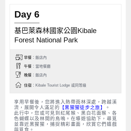
Day 6
基巴萊森林國家公園Kibale
Forest National Park
早餐
：飯店內
午餐
：當地餐廳
晚餐
：飯店內
住宿
：Kibale Tourist Lodge 或同等級
享用早餐後，您將進入熱帶雨林深處，跨越溪
流，展開令人滿足的
【黑猩猩徒步之旅】
。
此行中，您或可見到紅尾猴、黑白花面猴、各
色蝴蝶以及林間的鳥鳴。在導遊協助下，尋覓
並靠近黑猩猩，捕捉精彩畫面，欣賞它們嬉戲
與覓食。