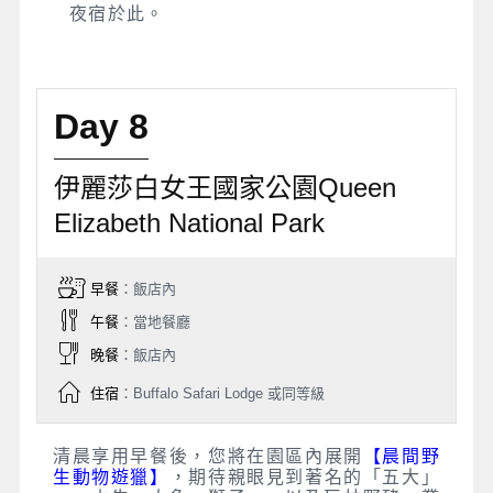
夜宿於此。
Day 8
伊麗莎白女王國家公園Queen
Elizabeth National Park
早餐
：飯店內
午餐
：當地餐廳
晚餐
：飯店內
住宿
：Buffalo Safari Lodge 或同等級
清晨享用早餐後，您將在園區內展開
【晨間野
生動物遊獵】
，期待親眼見到著名的「五大」