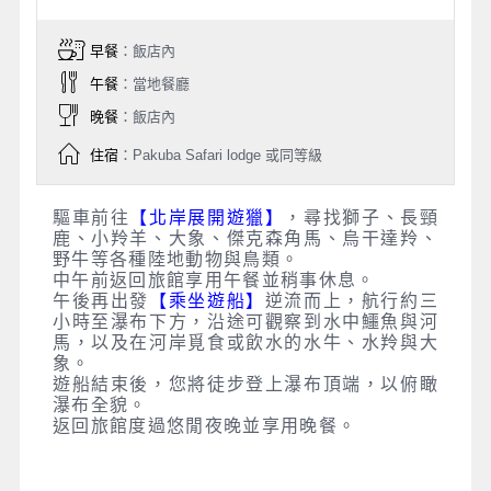
早餐
：飯店內
午餐
：當地餐廳
晚餐
：飯店內
住宿
：Pakuba Safari lodge 或同等級
驅車前往
【北岸展開遊獵】
，尋找獅子、長頸
鹿、小羚羊、大象、傑克森角馬、烏干達羚、
野牛等各種陸地動物與鳥類。
中午前返回旅館享用午餐並稍事休息。
午後再出發
【乘坐遊船】
逆流而上，航行約三
小時至瀑布下方，沿途可觀察到水中鱷魚與河
馬，以及在河岸覓食或飲水的水牛、水羚與大
象。
遊船結束後，您將徒步登上瀑布頂端，以俯瞰
瀑布全貌。
返回旅館度過悠閒夜晚並享用晚餐。