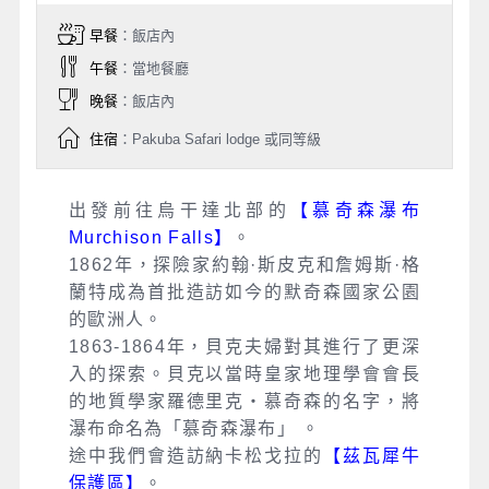
早餐
：飯店內
午餐
：當地餐廳
晚餐
：飯店內
住宿
：Pakuba Safari lodge 或同等級
出發前往烏干達北部的
【慕奇森瀑布
Murchison Falls】
。
1862年，探險家約翰·斯皮克和詹姆斯·格
蘭特成為首批造訪如今的默奇森國家公園
的歐洲人。
1863-1864年，貝克夫婦對其進行了更深
入的探索。貝克以當時皇家地理學會會長
的地質學家羅德里克‧慕奇森的名字，將
瀑布命名為「慕奇森瀑布」 。
途中我們會造訪納卡松戈拉的
【茲瓦犀牛
保護區】
。