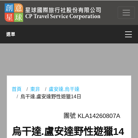
選單
亞太
亞西(含中東)
非洲
首頁
東非
盧安達.烏干達
烏干達.盧安達野性遊獵14日
美洲
團號 KLA14260807A
歐洲
烏干達.盧安達野性遊獵14