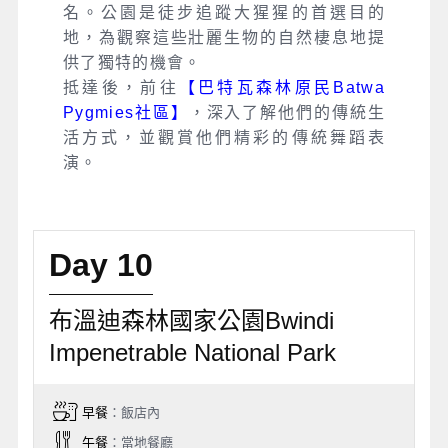
名。公園是徒步追蹤大猩猩的首選目的
地，為觀察這些壯麗生物的自然棲息地提
供了獨特的機會。
抵達後，前往
【巴特瓦森林原民Batwa
Pygmies社區】
，深入了解他們的傳統生
活方式，並觀賞他們精彩的傳統舞蹈表
演。
Day 10
布溫迪森林國家公園Bwindi
Impenetrable National Park
早餐
：飯店內
午餐
：當地餐廳