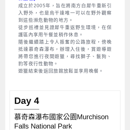
成立於2005年，旨在將南方白犀牛重新引
入野外，也是烏干達唯一可以在野外觀察
到這些瀕危動物的地方。
徒步巡禮並見證犀牛重返野生環境，在保
護區內享用午餐並稍作休息。
隨後繼續踏上令人振奮的公路旅程，傍晚
抵達慕奇森瀑布，辦理入住後，賞遊導遊
將帶您進行夜間遊獵，尋找獅子、鬣狗、
豹等夜行性動物。
遊獵結束後返回旅館放鬆並享用晚餐。
Day 4
慕奇森瀑布國家公園Murchison
Falls National Park