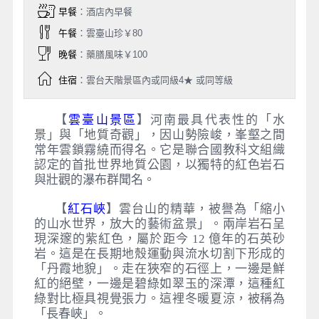
早餐
：酒店內早餐
午餐
：雲臺山珍￥80
晚餐
：藥膳風味￥100
住宿
：雲台天階景區內或同級4★ 或同等級
【
雲臺山景區
】河南最具代表性的「水
景」與「地質奇觀」，因山勢險峻，峯壑之間
常年雲鎖霧繞而得名。它是聯合國教科文組織
認定的首批世界地質公園，以獨特的紅色岩石
與壯觀的瀑布群聞名。
【
紅石峽
】雲台山的精華，被譽為「縮小
的山水世界，放大的藝術盆景」。兩岸岩石呈
現深邃的紫紅色，屬於距今 12 億年的石英砂
岩。這是在長期地殼運動與流水切割下形成的
「丹霞地貌」。走在狹窄的石徑上，一邊是鮮
紅的絕壁，一邊是碧綠如翠玉的深潭，這種紅
綠對比極具視覺張力。這裡冬暖夏涼，被稱為
「長春峽」。