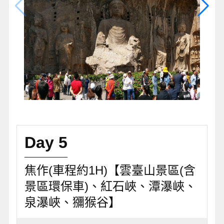
Day 5
焦作(車程約1H)【雲臺山景區(含
景區環保車)、紅石峽、潭瀑峽、
泉瀑峽、獼猴谷】