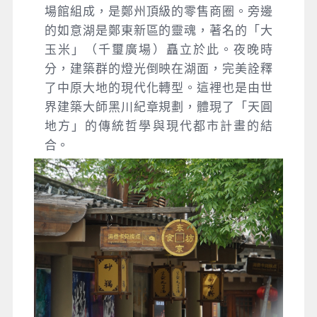
場館組成，是鄭州頂級的零售商圈。旁邊
的如意湖是鄭東新區的靈魂，著名的「大
玉米」（千璽廣場）矗立於此。夜晚時
分，建築群的燈光倒映在湖面，完美詮釋
了中原大地的現代化轉型。這裡也是由世
界建築大師黑川紀章規劃，體現了「天圓
地方」的傳統哲學與現代都市計畫的結
合。