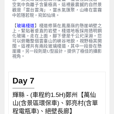
空氣中負離子含量極高。這裡最震撼的自然景
觀是「雲台雲海」，當水氣匯聚，山峰在雲霧
中若隱若現，宛如仙境。
【
玻璃棧道
】棧道修築在鳳凰嶺的懸崖峭壁之
上，緊貼著垂直的岩壁。棧道地板採用透明鋼
化玻璃，走在上面，腳下便是千公尺深淵。您
可以俯瞰整個雲臺山的峽谷地貌，視野極其開
闊。這裡共有兩段玻璃棧道，其中一段掛在懸
崖邊，另一段則是U型設計，提供了極佳的攝影
視角。
Day 7
輝縣 - (車程約1.5H)鄭州【萬仙
山(含景區環保車)、郭亮村(含單
程電瓶車)、絕壁長廊】