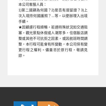
本公司客服人員：
1)第二國籍為何國？2)是否有居留證？3)上
次入境持何國護照？...等，以便辦理入出境
手續。
★因顧慮行程順暢，若遇特殊狀況如交通阻
塞，觀光景點休假或人潮眾多，住宿飯店調
整或其他不可抗拒之因素，或因航班時間調
整，本行程可能會有所變動，本公司保有變
更行程之權利。儘量忠於原行程，敬請見
諒。