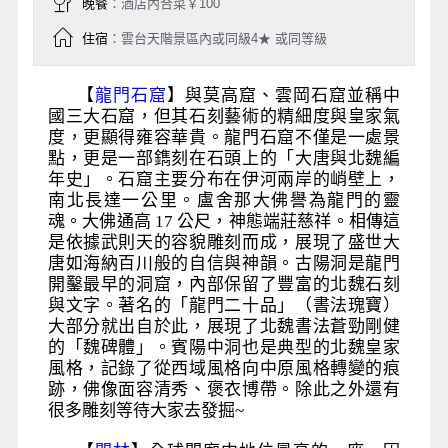
晚餐
：酒店內合菜￥100
住宿
：雲台天階景區內或同級4★ 或同等級
【
龍門石窟
】與莫高窟、雲岡石窟並稱中
國三大石窟，但其石刻藝術的精細度與皇家氣
度，更顯得雍容華貴。龍門石窟不僅是一處景
點，更是一部鐫刻在石頭上的「大唐與北魏編
年史」。石窟主要分布在伊河兩岸的峭壁上，
南北長達一公里。盧舍那大佛譽為龍門的靈
魂。大佛通高 17 公尺，神態端莊慈祥。相傳這
是依據武則天的容貌雕刻而成，展現了盛世大
唐如海納百川般的自信與神韻。古陽洞是龍門
開鑿最早的洞窟，內部保留了豐富的北魏石刻
與文字。著名的「龍門二十品」（書法瑰寶）
大部分就出自於此，展現了北魏書法蒼勁剛健
的「魏碑體」。賓陽中洞也是典型的北魏皇家
風格，記錄了從西域風格向中原風格轉變的痕
跡，佛像面容清秀、褒衣博帶。除此之外還有
很多雕刻等待大家去發掘~