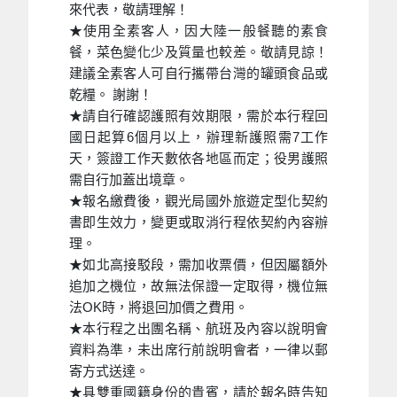
來代表，敬請理解！
★使用全素客人，因大陸一般餐聽的素食
餐，菜色變化少及質量也較差。敬請見諒！
建議全素客人可自行攜帶台灣的罐頭食品或
乾糧。 謝謝！
★請自行確認護照有效期限，需於本行程回
國日起算6個月以上，辦理新護照需7工作
天，簽證工作天數依各地區而定；役男護照
需自行加蓋出境章。
★報名繳費後，觀光局國外旅遊定型化契約
書即生效力，變更或取消行程依契約內容辦
理。
★如北高接駁段，需加收票價，但因屬額外
追加之機位，故無法保證一定取得，機位無
法OK時，將退回加價之費用。
★本行程之出團名稱、航班及內容以說明會
資料為準，未出席行前說明會者，一律以郵
寄方式送達。
★具雙重國籍身份的貴賓，請於報名時告知