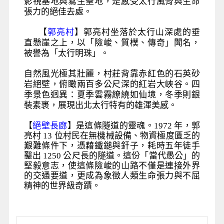
影視基地與寫生聖地，是感受太行風骨與生命
張力的絕佳去處。
【
郭亮村
】郭亮村坐落於太行山深處的垂
直懸崖之上，以「險峻、質樸、傳奇」聞名，
被譽為「太行明珠」。
自然風光極其壯麗，村莊背靠赤紅色的石英砂
岩絕壁，俯瞰兩百多公尺深的紅岩大峽谷。四
季景色迥異：夏季雲霧繚繞如仙境，冬季則銀
裝素裹，展現出北太行特有的雄渾美感。
【
絕壁長廊
】是這條隧道的靈魂。
1972
年，郭
亮村
13
位村民在無機械設備、物資極度匱乏的
艱難條件下，憑藉鐵鎚與釬子，耗時五年徒手
鑿出
1250
公尺長的隧道。這份「當代愚公」的
堅毅意志，使這條險峻的山路不僅是連接外界
的交通要道，更成為象徵人類生命張力與不屈
精神的世界級奇蹟。