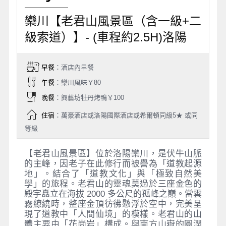
欒川【老君山風景區（含一級+二
級索道）】- (車程約2.5H)洛陽
早餐
：酒店內早餐
午餐
：欒川風味￥80
晚餐
：興藝坊牡丹烤鴨￥100
住宿
：萬豪酒店或洛陽國際酒店或希爾頓同級5★ 或同
等級
【老君山風景區】位於洛陽欒川，是伏牛山脈
的主峰，因老子在此修行而被譽為「道教起源
地」。結合了「道教文化」與「極致自然美
學」的旅程。老君山的靈魂莫過於三座金色的
殿宇矗立在海拔 2000 多公尺的孤峰之巔。當雲
霧繚繞時，整座金頂彷彿懸浮於空中，完美呈
現了道教中「人間仙境」的模樣。老君山的山
體主要由「花崗岩」構成。與南方山嶽的圓潤