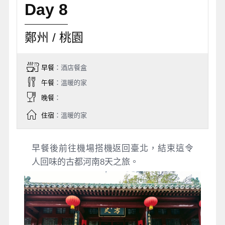
Day 8
鄭州 / 桃園
早餐
：酒店餐盒
午餐
：溫暖的家
晚餐
：
住宿
：溫暖的家
早餐後前往機場搭機返回臺北，結束這令
人回味的古都河南8天之旅。