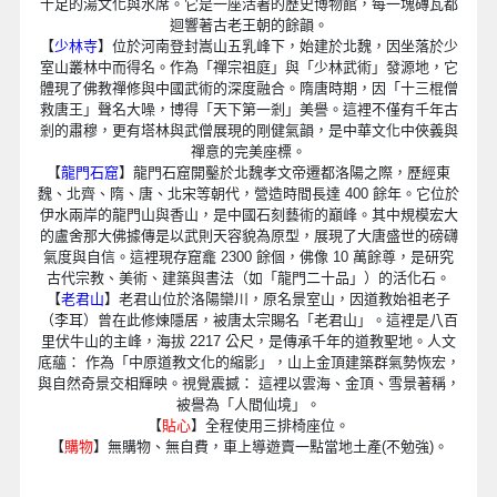
十足的湯文化與水席。它是一座活著的歷史博物館，每一塊磚瓦都
迴響著古老王朝的餘韻。
【
少林寺
】位於河南登封嵩山五乳峰下，始建於北魏，因坐落於少
室山叢林中而得名。作為「禪宗祖庭」與「少林武術」發源地，它
體現了佛教禪修與中國武術的深度融合。隋唐時期，因「十三棍僧
救唐王」聲名大噪，博得「天下第一剎」美譽。這裡不僅有千年古
剎的肅穆，更有塔林與武僧展現的剛健氣韻，是中華文化中俠義與
禪意的完美座標。
【
龍門石窟
】龍門石窟開鑿於北魏孝文帝遷都洛陽之際，歷經東
魏、北齊、隋、唐、北宋等朝代，營造時間長達 400 餘年。它位於
伊水兩岸的龍門山與香山，是中國石刻藝術的巔峰。其中規模宏大
的盧舍那大佛據傳是以武則天容貌為原型，展現了大唐盛世的磅礴
氣度與自信。這裡現存窟龕 2300 餘個，佛像 10 萬餘尊，是研究
古代宗教、美術、建築與書法（如「龍門二十品」）的活化石。
【
老君山
】老君山位於洛陽欒川，原名景室山，因道教始祖老子
（李耳）曾在此修煉隱居，被唐太宗賜名「老君山」。這裡是八百
里伏牛山的主峰，海拔 2217 公尺，是傳承千年的道教聖地。人文
底蘊： 作為「中原道教文化的縮影」，山上金頂建築群氣勢恢宏，
與自然奇景交相輝映。視覺震撼： 這裡以雲海、金頂、雪景著稱，
被譽為「人間仙境」。
【
貼心
】全程使用三排椅座位。
【
購物
】無購物、無自費，車上導遊賣一點當地土產(不勉強)。