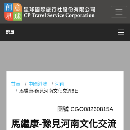
選單
亞太
亞西(含中東)
非洲
首頁
中國港澳
河南
馬繼康-豫見河南文化交流8日
美洲
團號 CGO08260815A
歐洲
馬繼康-豫見河南文化交流