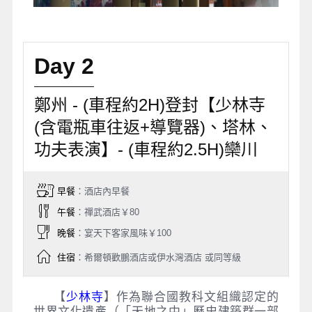
Day 2
鄭州 - (車程約2H)登封【少林寺
(含電瓶車往返+導覽器)、塔林、
功夫表演】- (車程約2.5H)欒川
早餐
：酒店內早餐
午餐
：禪武酒店￥80
晚餐
：宴天下客家風味￥100
住宿
：希爾頓歡鵬酒店或伊水灣酒店 或同等級
【
少林寺
】作為聯合國教科文組織認定的
世界文化遺產（「天地之中」歷史建築群一部