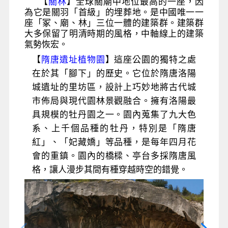
【
關林
】全球關廟中地位最高的一座，因
為它是關羽「首級」的埋葬地。是中國唯一一
座「冢、廟、林」三位一體的建築群。建築群
大多保留了明清時期的風格，中軸線上的建築
氣勢恢宏。
【
隋唐遺址植物園
】這座公園的獨特之處
在於其「腳下」的歷史。它位於隋唐洛陽
城遺址的里坊區，設計上巧妙地將古代城
市佈局與現代園林景觀融合。擁有洛陽最
具規模的牡丹園之一。園內蒐集了九大色
系、上千個品種的牡丹，特別是「隋唐
紅」、「妃藏嬌」等品種，是每年四月花
會的重鎮。園內的橋樑、亭台多採隋唐風
格，讓人漫步其間有種穿越時空的錯覺。