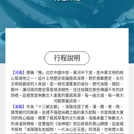
行程說明
【
河南
】簡稱「豫」位於中國中部、黃河中下游，是中華文明的核
心發源地之一。這片土地歷史底蘊極其深厚，對於喜歡歷史、古代
文明與藝術的人來說，是一個充滿驚喜的省份。歷代洛陽、開封、
鄭州，讓河南的歷史厚度增添顏色，往往就藏在那些傳誦千年的詩
詞裡。這裡曾是無數文人墨客的靈感泉源，每一座古城、每一條大
河都帶著詩意。
【
洛陽
】作為「十三朝古都」，洛陽見證了周、漢、魏、晉、隋、
唐等朝代的興衰。這裡不僅是絲綢之路的東方起點，亦是隋唐大運
河的核心樞紐，積累了極其厚重的文化根基。洛陽承載了無數文人
的浪漫與惆悵，從曹植的《洛神賦》到白居易的香山歸隱，這座城
市既有「洛陽親友如相問，一片冰心在玉壺」的清高，也有煙火氣