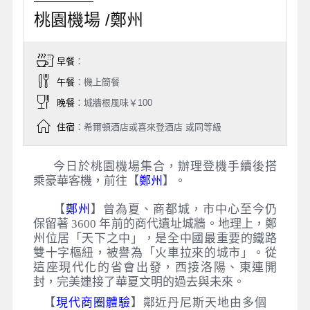
桃園機場 /鄭州
早餐
：
午餐
：機上簡餐
晚餐
：城牆根風味￥100
住宿
：希爾頓酒店或喜來登酒店 或同等級
今日於桃園機場集合，辦理登機手續後搭
乘豪華客機，前往【
鄭州
】。
【
鄭州
】曾為夏、商都城，市中心至今仍
保留著 3600 年前的商代遺址城牆。地理上，鄭
州位居「天下之中」，是全中國最重要的鐵路
雙十字樞紐，被譽為「火車拉來的城市」。從
這座現代化的省會出發，西接洛陽、東連開
封，完美連接了華夏文明的過去與未來。
【
現代商圈體驗
】鄰近丹尼斯天地由多個