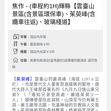
焦作 - (車程約1H)輝縣【雲臺山
景區(含景區環保車)、茱萸峰(含
纜車往返)、玻璃棧道】
早餐
：酒店內早餐
午餐
：農家風味￥80
晚餐
：酒店內合菜￥100
住宿
：美豪怡致酒店(當地最好)或華隆利都酒店 或同等
級
【
茱萸峰
】雲臺山的最高峰（海拔 1297.6 公
尺），也是歷代文人墨客登高遠眺的聖地。唐
代大詩人王維那首著名的《九月九日憶山東兄
弟》（「遙知兄弟登高處，遍插茱萸少一
人」）據傳便是在此寫就。山頂至今仍有藥王
洞、藥王廟等古蹟，充滿神祕的宗教與人文氣
息。茱萸峰被原始森林覆蓋，植被極其茂密，