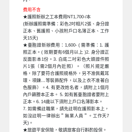
費用不含
★護照新辦之工本費用NT1,700-/本
(新辦護照需準備：彩色2吋相片2張、身分證
正本、舊護照、小孩附戶口名簿正本、工作
天15天)
★臺胞證新辦費用：1,600- ( 需準備：1. 護
照正本。( 效期要有6個月以上 )2. 身分證正
反面影本1份。3. 白底二吋彩色大頭證件照
片1張（需2個月內近照）。（照片規定嚴
格，除了要符合護照規格外，另不准佩戴耳
環、項鍊…等裝飾配件，以及上衣不准著白
色服飾）。4. 有更改姓名者，請附上1個月
內戶籍謄本正本。 5. 如有舊臺胞證者要附上
正本。6. 14歲以下須附上戶口名簿影本。
7. 如需備註職業，請先註明在護照影本上，
如沒註明一律辦出＂無業人員＂。工作天7
天)。
★旅遊平安保險，敬請旅客自行斟酌投保。