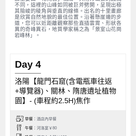
不同，這裡的山峰如同被巨斧劈開，呈現出極
其險峻的稜角與垂直的線條。出名的十里畫廊
是欣賞自然地貌的最佳位置。沿著懸崖邊的步
道，您可以近距離觀察那些直插雲霄、形狀各
異的奇峰異石，地質學家稱之為「景室山花崗
岩峰林」。
Day 4
洛陽【龍門石窟(含電瓶車往返
+導覽器)、關林、隋唐遺址植物
園】- (車程約2.5H)焦作
早餐
：酒店內早餐
午餐
：河洛宴￥80