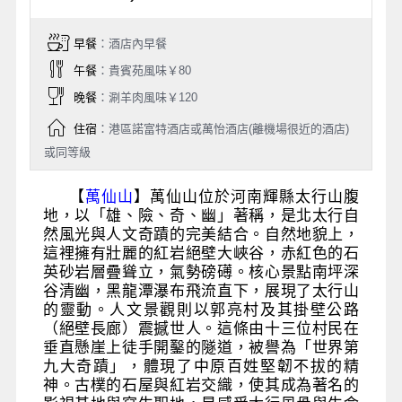
早餐
：酒店內早餐
午餐
：貴賓苑風味￥80
晚餐
：涮羊肉風味￥120
住宿
：港區諾富特酒店或萬怡酒店(離機場很近的酒店)
或同等級
【
萬仙山
】萬仙山位於河南輝縣太行山腹
地，以「雄、險、奇、幽」著稱，是北太行自
然風光與人文奇蹟的完美結合。自然地貌上，
這裡擁有壯麗的紅岩絕壁大峽谷，赤紅色的石
英砂岩層疊聳立，氣勢磅礡。核心景點南坪深
谷清幽，黑龍潭瀑布飛流直下，展現了太行山
的靈動。人文景觀則以郭亮村及其掛壁公路
（絕壁長廊）震撼世人。這條由十三位村民在
垂直懸崖上徒手開鑿的隧道，被譽為「世界第
九大奇蹟」，體現了中原百姓堅韌不拔的精
神。古樸的石屋與紅岩交織，使其成為著名的