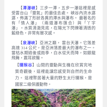
【
潭瀑峽
】三步一潭，五步一瀑這裡是感
受雲台山「靈氣」的最佳去處。 峽谷內流水潺
潺，佈滿了形狀各異的潭水與瀑布。 最著名的
有「情人瀑」（兩道瀑布匯合）與「丫字
瀑」。水質清澈見底，在陽光下閃爍著清透的
藍綠色，非常有層次感。
【
泉瀑峽
】亞洲之巔， 雲台天瀑。它落差
高達 314 公尺，是亞洲落差最大的瀑布之一。
當枯水期過後或雨季，白水從天而降，如銀龍
飛舞，震耳欲聾。
【
獼猴谷
】山間的靈動與生機在欣賞完地
質奇觀後，這裡能讓您感受到自然的生命
力。 這裡聚居著大量的野生太行獼猴，是
國家二級保護動物。