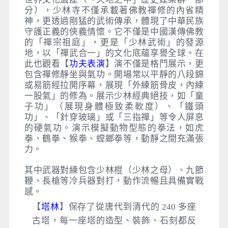
分），少林寺不僅承載著佛教禪修的內省精
神，更透過剛猛的武術傳承，體現了中華民族
守護正義的俠義情懷。它不僅是中國漢傳佛教
的「禪宗祖庭」，更是「少林武術」的發源
地，以「禪武合一」的文化底蘊享譽全球。在
此也觀看【
功夫表演
】演不僅是格鬥展示，更
包含禪修靜坐與氣功。開場常以平靜的八段錦
或易筋經拉開序幕，展現「外練筋骨皮，內練
一股氣」的修為。展示少林經典絕技，如「童
子功」（展現身體極致柔軟度）、「鐵頭
功」、「針穿玻璃」或「三指禪」等令人屏息
的硬氣功。演示模擬動物型態的拳法，如虎
拳、鶴拳、猴拳、螳螂拳等，動靜之間充滿張
力。
其中武器對練包含少林棍（少林之母）、九節
鞭、長槍等冷兵器對打，動作流暢且具備實戰
感。
【
塔林
】保存了從唐代到清代的 240 多座
古塔，每一座塔的造型、裝飾、石刻都反