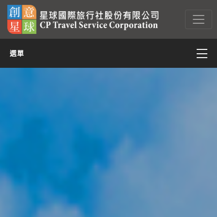
選單
亞太
亞西(含中東)
非洲
美洲
歐洲