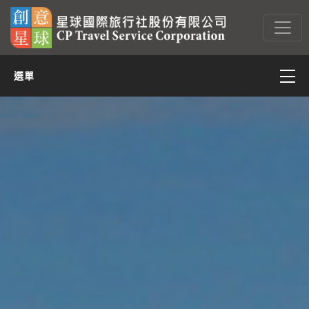
選單
亞太
亞西(含中東)
非洲
美洲
歐洲