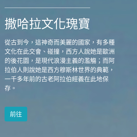
撒哈拉文化瑰寶
從古到今，這神奇而美麗的國家，有多種
前往
前往
文化在此交會、碰撞，西方人說她是歐洲
的後花園，是現代浪漫主義的濫觴；而阿
拉伯人則說她是西方穆斯林世界的典範，
一千多年前的古老阿拉伯經義在此地保
前往
前往
存。
前往
前往