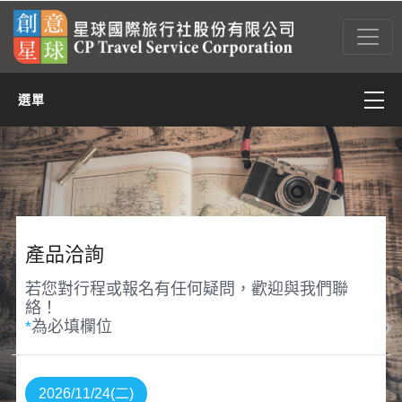
選單
亞太
亞西(含中東)
非洲
產品洽詢
若您對行程或報名有任何疑問，歡迎與我們聯
美洲
絡！
*
為必填欄位
歐洲
2026/11/24(二)