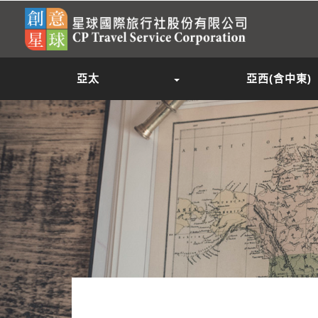
亞太
亞西(含中東)