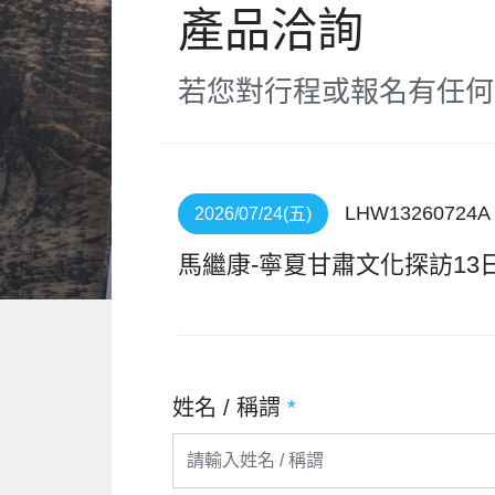
產品洽詢
若您對行程或報名有任何
LHW13260724A
2026/07/24(五)
馬繼康-寧夏甘肅文化探訪13
姓名 / 稱謂
*