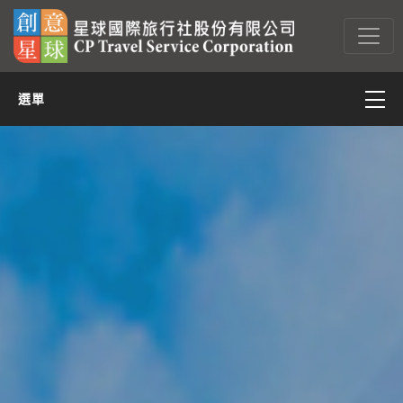
選單
亞太
亞西(含中東)
非洲
美洲
歐洲