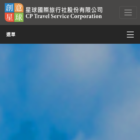
選單
亞太
亞西(含中東)
非洲
美洲
歐洲