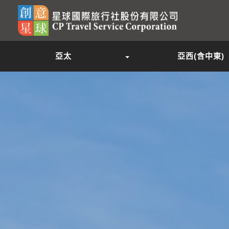
亞太
亞西(含中東)