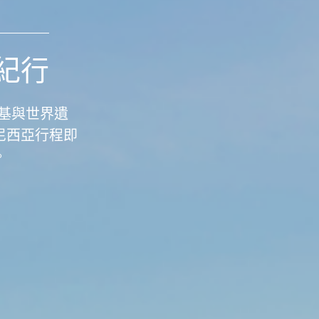
紀行
基與世界遺
尼西亞行程即
。