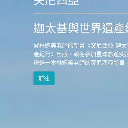
迦太基與世界遺產
賀林婉美老師的新書《突尼西亞-迦太
前往
前往
產紀行》出版。報名參加星球旅遊突
贈送一本林婉美老師的突尼西亞新書
前往
前往
前往
前往