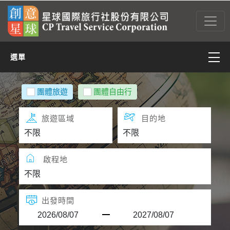
選單
亞太
團體旅遊
團體自由行
亞西(含中東)
旅遊區域
目的地
非洲
啟程地
美洲
歐洲
出發時間