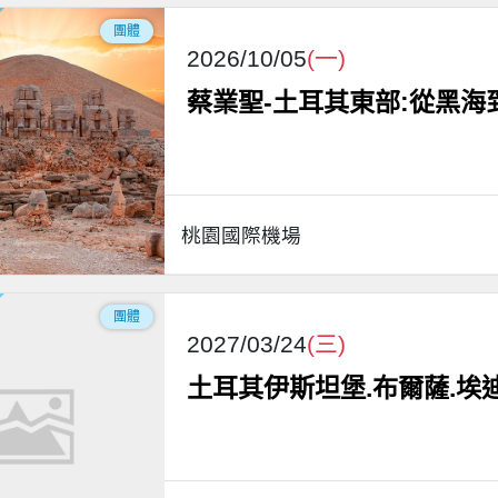
團體
2026/10/05
(一)
蔡業聖-土耳其東部:從黑海
桃園國際機場
團體
2027/03/24
(三)
土耳其伊斯坦堡.布爾薩.埃