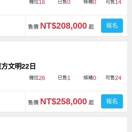
16
0
0
14
機位
已售
候補
可售
NT$208,000
報名
售價
起
方文明22日
26
1
0
24
機位
已售
候補
可售
NT$258,000
報名
售價
起