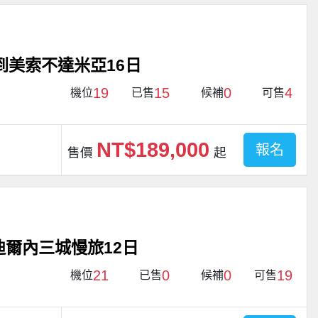
到美索不達米亞16日
19
15
0
4
機位
已售
候補
可售
NT$189,000
報名
售價
起
迪爾內三城慢旅12日
21
0
0
19
機位
已售
候補
可售