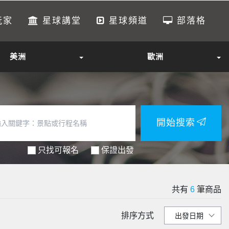
玩家
星球講堂
星球頻道
部落格
美洲
歐洲
開始搜索
只找可報名
保證出發
共有
6
筆商品
排序方式