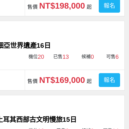
NT$198,000
報名
售價
起
細亞世界遺產16日
20
13
0
6
機位
已售
候補
可售
NT$169,000
報名
售價
起
-土耳其西部古文明慢旅15日