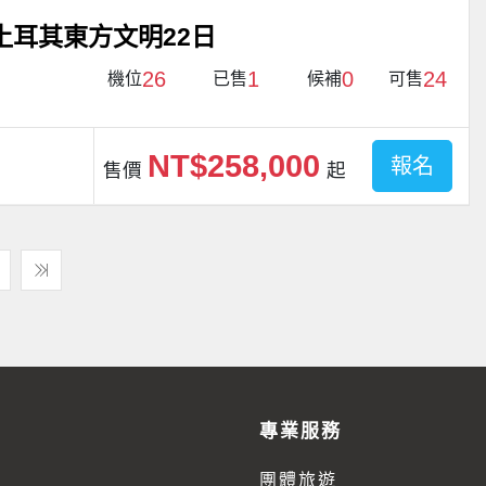
土耳其東方文明22日
26
1
0
24
機位
已售
候補
可售
NT$258,000
報名
售價
起
專業服務
團體旅遊