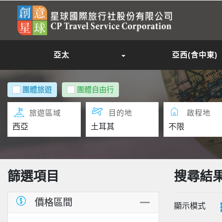
亞太
亞西(含中東)
團體旅遊
團體自由行
旅遊區域
目的地
啟程地
篩選項目
搜尋結
價格區間
顯示模式