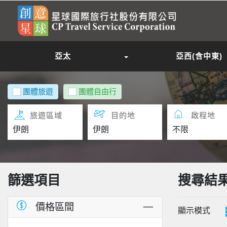
亞太
亞西(含中東)
團體旅遊
團體自由行
旅遊區域
目的地
啟程地
篩選項目
搜尋結
價格區間
顯示模式