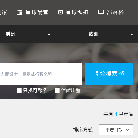
玩家
星球講堂
星球頻道
部落格
美洲
歐洲
開始搜索
只找可報名
保證出發
共有
4
筆商品
排序方式