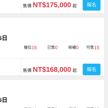
NT$175,000
報名
售價
起
5日
16
0
0
15
機位
已售
候補
可售
NT$168,000
報名
售價
起
5日