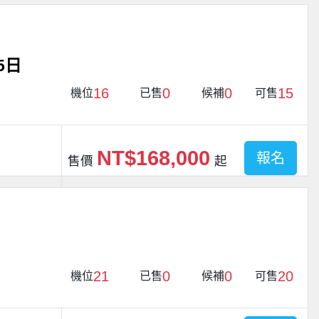
5日
16
0
0
15
機位
已售
候補
可售
NT$168,000
報名
售價
起
21
0
0
20
機位
已售
候補
可售